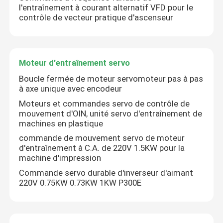
l'entraînement à courant alternatif VFD pour le
contrôle de vecteur pratique d'ascenseur
commande variable de fréquence de vfd
Démarreur mou de moteur
Moteur d'entraînement servo
Boucle fermée de moteur servomoteur pas à pas
à axe unique avec encodeur
inverseur solaire de pompe
Moteurs et commandes servo de contrôle de
mouvement d'OIN, unité servo d'entraînement de
Écran tactile de HMI
machines en plastique
commande de mouvement servo de moteur
d'entraînement à C.A. de 220V 1.5KW pour la
Inverseur d'ascenseur
machine d'impression
Commande servo durable d'inverseur d'aimant
220V 0.75KW 0.73KW 1KW P300E
Moteur d'entraînement servo
Commande de moteur pas à pas