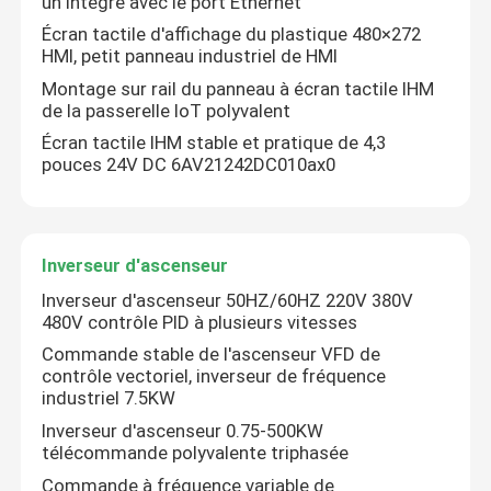
un intégré avec le port Ethernet
Écran tactile d'affichage du plastique 480×272
HMI, petit panneau industriel de HMI
A propos de nous
Montage sur rail du panneau à écran tactile IHM
de la passerelle IoT polyvalent
Visite d'usine
Écran tactile IHM stable et pratique de 4,3
pouces 24V DC 6AV21242DC010ax0
Contrôle de la qualité
Inverseur d'ascenseur
Demande de soumission
Inverseur d'ascenseur 50HZ/60HZ 220V 380V
480V contrôle PID à plusieurs vitesses
Inverseur variable de fréquence
Commande stable de l'ascenseur VFD de
contrôle vectoriel, inverseur de fréquence
industriel 7.5KW
inverseur monophasé
Inverseur d'ascenseur 0.75-500KW
télécommande polyvalente triphasée
Inverseur triphasé
Commande à fréquence variable de