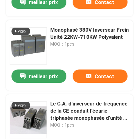
meilleur prix
Contact
Monophasé 380V Inverseur Frein
Unité 22KW-710KW Polyvalent
MOQ：1pcs
meilleur prix
Contact
Le C.A. d'inverseur de fréquence
de la CE conduit l'écurie
triphasée monophasée d'unité de
frein
MOQ：1pcs