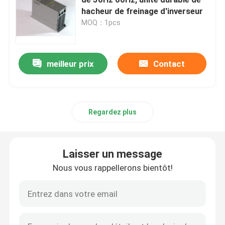
hacheur de freinage d'inverseur
MOQ：1pcs
commande variable de fréquence de vfd
Démarreur mou de moteur
meilleur prix
Contact
inverseur solaire de pompe
Regardez plus
Écran tactile de HMI
Laisser un message
Inverseur d'ascenseur
Nous vous rappellerons bientôt!
Moteur d'entraînement servo
Commande de moteur pas à pas