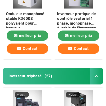
Onduleur monophasé
Inverseur pratique de
stable KD600S
contrôle vectoriel 1
polyvalent pour
phase, monophasé
broyeur
durable de l'inverseur
12KW
meilleur prix
meilleur prix
Contact
Contact
Inverseur triphasé
(27)