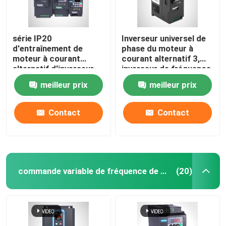
série IP20
Inverseur universel de
d'entraînement de
phase du moteur à
moteur à courant
courant alternatif 3,
alternatif d'inverseur
inverseur de fréquence
triphasé de 0.4KW-
monophasé 10HP
meilleur prix
meilleur prix
11KW KD100
Contact
Contact
commande variable de fréquence de vfd
(20)