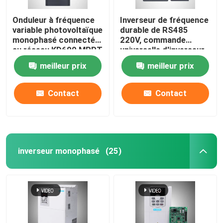
Onduleur à fréquence
Inverseur de fréquence
variable photovoltaïque
durable de RS485
monophasé connecté
220V, commande
au réseau KD600 MPPT
universelle d'inverseur
220V
de moteur à courant
meilleur prix
meilleur prix
alternatif
Contact
Contact
inverseur monophasé
(25)