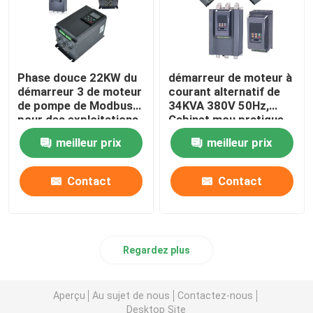
Phase douce 22KW du
démarreur de moteur à
démarreur 3 de moteur
courant alternatif de
de pompe de Modbus
34KVA 380V 50Hz,
pour des exploitations
Cabinet mou pratique
d'élevage
de démarreur
meilleur prix
meilleur prix
Contact
Contact
Regardez plus
Aperçu
Au sujet de nous
Contactez-nous
Desktop Site