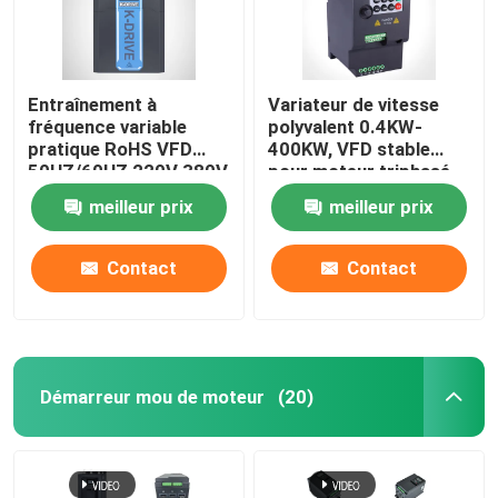
Entraînement à
Variateur de vitesse
fréquence variable
polyvalent 0.4KW-
pratique RoHS VFD
400KW, VFD stable
50HZ/60HZ 220V 380V
pour moteur triphasé
480V
meilleur prix
meilleur prix
Contact
Contact
Démarreur mou de moteur
(20)