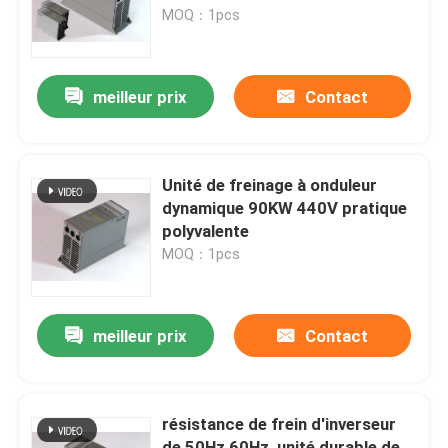
MOQ：1pcs
A propos de nous
meilleur prix
Contact
Visite d'usine
Contrôle de la qualité
Unité de freinage à onduleur
dynamique 90KW 440V pratique
polyvalente
Demande de soumission
MOQ：1pcs
Inverseur variable de fréquence
meilleur prix
Contact
inverseur monophasé
résistance de frein d'inverseur
Inverseur triphasé
de 50Hz 60Hz, unité durable de