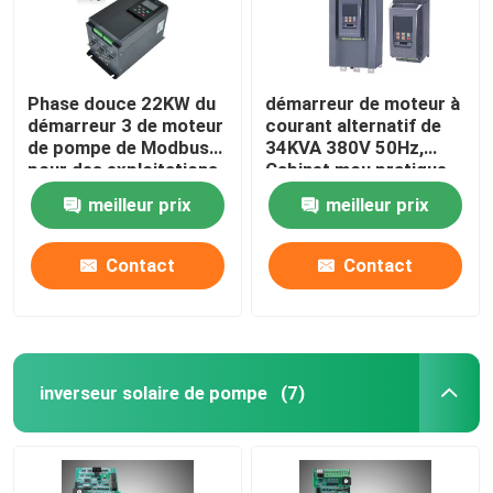
Phase douce 22KW du
démarreur de moteur à
démarreur 3 de moteur
courant alternatif de
de pompe de Modbus
34KVA 380V 50Hz,
pour des exploitations
Cabinet mou pratique
d'élevage
de démarreur
meilleur prix
meilleur prix
Contact
Contact
inverseur solaire de pompe
(7)