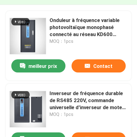
Onduleur à fréquence variable
photovoltaïque monophasé
connecté au réseau KD600
MPPT 220V
MOQ：1pcs
meilleur prix
Contact
Inverseur de fréquence durable
de RS485 220V, commande
universelle d'inverseur de moteur
à courant alternatif
MOQ：1pcs