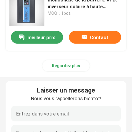
inverseur solaire à haute
fréquence pratique
MOQ：1pcs
commande variable de fréquence de vfd
Démarreur mou de moteur
meilleur prix
Contact
inverseur solaire de pompe
Regardez plus
Écran tactile de HMI
Laisser un message
Inverseur d'ascenseur
Nous vous rappellerons bientôt!
Moteur d'entraînement servo
Commande de moteur pas à pas