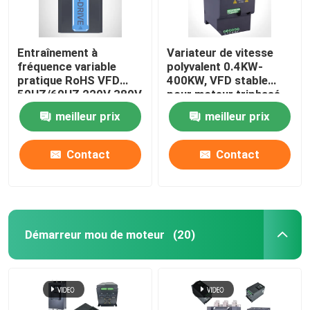
Entraînement à
Variateur de vitesse
fréquence variable
polyvalent 0.4KW-
pratique RoHS VFD
400KW, VFD stable
50HZ/60HZ 220V 380V
pour moteur triphasé
480V
meilleur prix
meilleur prix
Contact
Contact
Démarreur mou de moteur
(20)