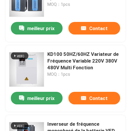
MOQ：1pcs
A propos de nous
meilleur prix
Contact
Visite d'usine
Contrôle de la qualité
KD100 50HZ/60HZ Variateur de
Fréquence Variable 220V 380V
480V Multi Fonction
Demande de soumission
MOQ：1pcs
Inverseur variable de fréquence
meilleur prix
Contact
inverseur monophasé
Inverseur de fréquence
Inverseur triphasé
monophasé de la batterie VFD,