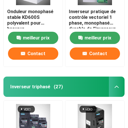
Onduleur monophasé
Inverseur pratique de
stable KD600S
contrôle vectoriel 1
polyvalent pour
phase, monophasé
broyeur
durable de l'inverseur
12KW
meilleur prix
meilleur prix
Contact
Contact
Inverseur triphasé
(27)