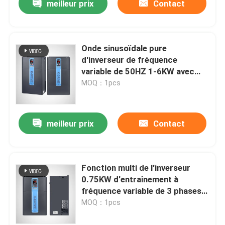
meilleur prix
Contact
Onde sinusoïdale pure
d'inverseur de fréquence
variable de 50HZ 1-6KW avec
l'affichage d'affichage à cristaux
MOQ：1pcs
liquides
meilleur prix
Contact
Fonction multi de l'inverseur
0.75KW d'entraînement à
fréquence variable de 3 phases
VFD
MOQ：1pcs