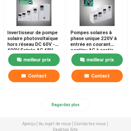
Invertisseur de pompe
Pompes solaires à
solaire photovoltaïque
phase unique 220V à
hors réseau DC 60V -
entrée en courant
400V Entrée AC 48V -
continu AC à sortie
230V Sortie pour les
meilleur prix
meilleur prix
zones éloignées
Contact
Contact
Regardez plus
Aperçu
Au sujet de nous
Contactez-nous
Desktop Site