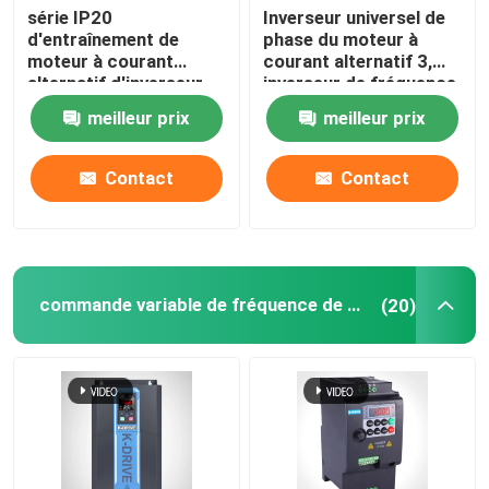
série IP20
Inverseur universel de
d'entraînement de
phase du moteur à
moteur à courant
courant alternatif 3,
alternatif d'inverseur
inverseur de fréquence
triphasé de 0.4KW-
monophasé 10HP
meilleur prix
meilleur prix
11KW KD100
Contact
Contact
commande variable de fréquence de vfd
(20)