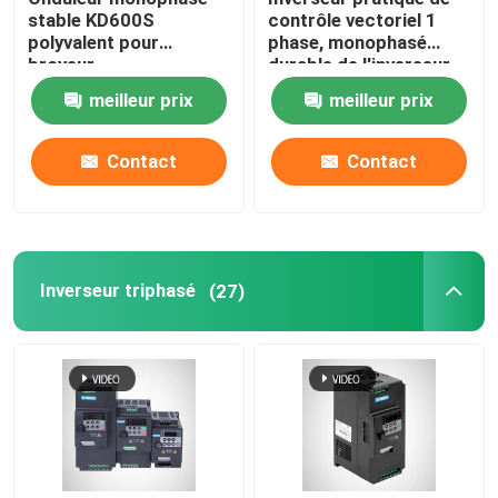
stable KD600S
contrôle vectoriel 1
polyvalent pour
phase, monophasé
Unité de frein d'inverseur
broyeur
durable de l'inverseur
12KW
meilleur prix
meilleur prix
Onduleur AC Réacteur
Contact
Contact
Inverseur triphasé
(27)