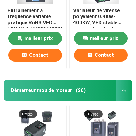
Entraînement à
Variateur de vitesse
fréquence variable
polyvalent 0.4KW-
pratique RoHS VFD
400KW, VFD stable
50HZ/60HZ 220V 380V
pour moteur triphasé
480V
meilleur prix
meilleur prix
Contact
Contact
Démarreur mou de moteur
(20)