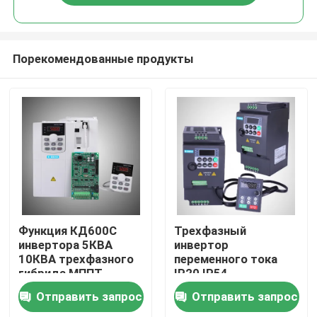
Порекомендованные продукты
Главная страница
Функция КД600С
Трехфазный
инвертора 5КВА
инвертор
10КВА трехфазного
переменного тока
Продукция
гибрида МППТ
IP20 IP54
трехфазная Мулти
стабилизировал
Отправить запрос
Отправить запрос
векторное
Ролики
управление