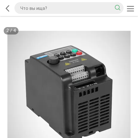
2
/
4