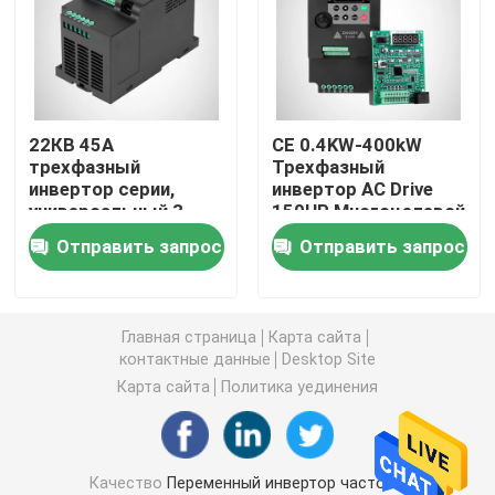
привод частоты vfd переменный
Стартер мотора мягкий
22КВ 45А
CE 0.4KW-400kW
трехфазный
Трехфазный
инвертор серии,
инвертор AC Drive
солнечный инвертор насоса
универсальный 3
150HP Многоцелевой
инвертор участка
Отправить запрос
Отправить запрос
380В
Экран касания HMI
Инвертор лифта
Главная страница
Карта сайта
контактные данные
Desktop Site
Карта сайта
Политика уединения
Серводвигатель
Привод Stepper мотора
Качество
Переменный инвертор частоты