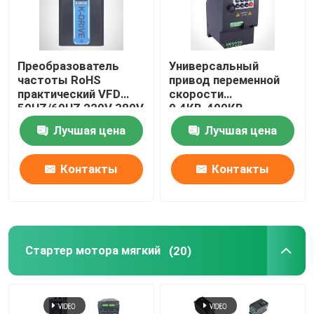
солнечный инвертор насоса
Преобразователь
Универсальный
частоты RoHS
привод переменной
Экран касания HMI
практический VFD
скорости
50HZ/60HZ 220V 380V
0.4КВ-400КВ,
480V
стабилизированный
Инвертор лифта
Лучшая цена
Лучшая цена
ВФД для мотора 3
участков
Контакты
Контакты
Серводвигатель
Привод Stepper мотора
Стартер мотора мягкий
(20)
Блок тормоза инвертора
Инверторный реактор переменного тока