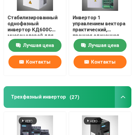
Стабилизированный
Инвертор 1
однофазный
управлением вектора
инвертор КД600С
практический,
многоцелевой для
прочная одиночная
дробилки
фаза инвертора 12КВ
Лучшая цена
Лучшая цена
Контакты
Контакты
Дома
Трехфазный инвертор
(27)
О Компании
Контакты