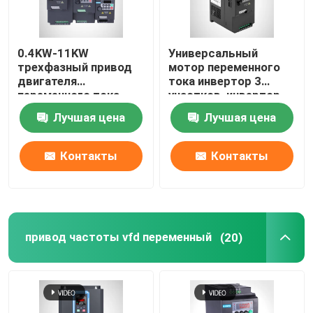
Продукция
0.4KW-11KW
Универсальный
трехфазный привод
мотор переменного
двигателя
тока инвертор 3
Видео
переменного тока
участков, инвертор
инвертора серии IP20
частоты одиночной
Лучшая цена
Лучшая цена
KD100
фазы 10ХП
Переменный инвертор частоты
Контакты
Контакты
инвертор одиночной фазы
Трехфазный инвертор
привод частоты vfd переменный
(20)
привод частоты vfd переменный
Стартер мотора мягкий