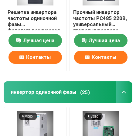
Решетка инвертора
Прочный инвертор
частоты одиночной
частоты РС485 220В,
фазы
универсальный
фотогальваническая
привод инвертора
переменная
мотора АК
Лучшая цена
Лучшая цена
соединила КД600
МПРТ 220В
Контакты
Контакты
инвертор одиночной фазы
(25)