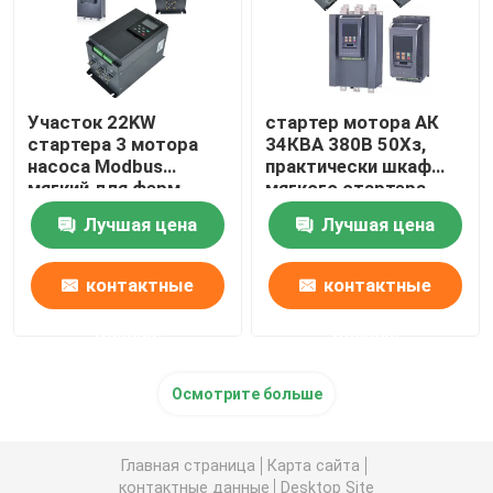
Участок 22KW
стартер мотора АК
стартера 3 мотора
34КВА 380В 50Хз,
насоса Modbus
практически шкаф
мягкий для ферм
мягкого стартера
поголовья
Лучшая цена
Лучшая цена
контактные
контактные
данные
данные
Осмотрите больше
Главная страница
Карта сайта
контактные данные
Desktop Site