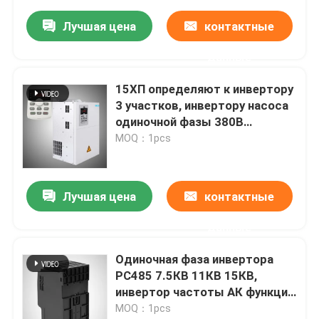
Лучшая цена
контактные
данные
15ХП определяют к инвертору
3 участков, инвертору насоса
одиночной фазы 380В
солнечному
MOQ：1pcs
Лучшая цена
контактные
данные
Одиночная фаза инвертора
РС485 7.5КВ 11КВ 15КВ,
инвертор частоты АК функции
ПИД
MOQ：1pcs