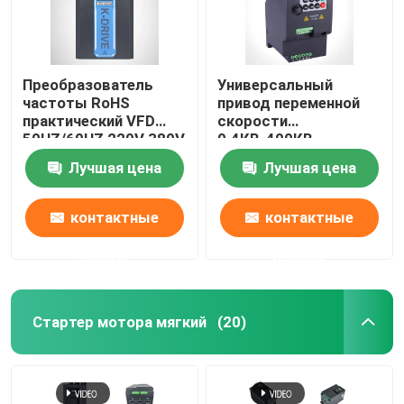
Преобразователь
Универсальный
частоты RoHS
привод переменной
практический VFD
скорости
50HZ/60HZ 220V 380V
0.4КВ-400КВ,
480V
стабилизированный
Лучшая цена
Лучшая цена
ВФД для мотора 3
участков
контактные
контактные
данные
данные
Стартер мотора мягкий
(20)