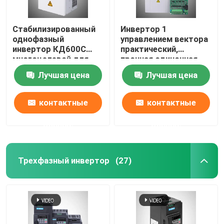
Стабилизированный
Инвертор 1
однофазный
управлением вектора
инвертор КД600С
практический,
многоцелевой для
прочная одиночная
дробилки
фаза инвертора 12КВ
Лучшая цена
Лучшая цена
контактные
контактные
данные
данные
Трехфазный инвертор
(27)