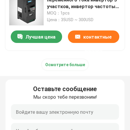
участков, инвертор частоты
одиночной фазы 10ХП
MOQ：1pcs
привод частоты vfd переменный
Цена：35USD ~ 300USD
Стартер мотора мягкий
Лучшая цена
контактные
данные
солнечный инвертор насоса
Осмотрите больше
Экран касания HMI
Оставьте сообщение
Инвертор лифта
Мы скоро тебе перезвоним!
Серводвигатель
Привод Stepper мотора