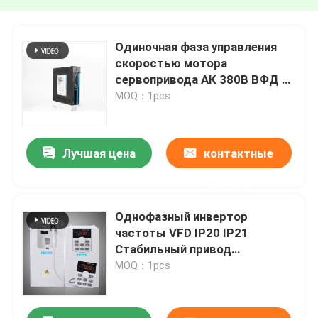
Одиночная фаза управления
скоростью мотора
сервопривода АК 380В ВФД с
кодировщиком
MOQ：1pcs
Лучшая цена
контактные
данные
Однофазный инвертор
частоты VFD IP20 IP21
Стабильный привод
переменного тока
MOQ：1pcs