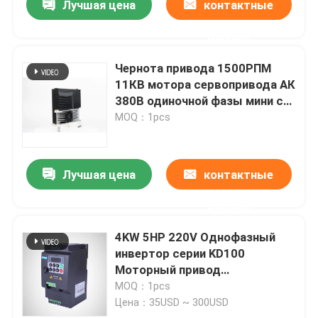
Лучшая цена
контактные
данные
Чернота привода 1500РПМ
11КВ мотора сервопривода АК
380В одиночной фазы мини с
кодировщиком
MOQ：1pcs
Лучшая цена
контактные
данные
4KW 5HP 220V Однофазный
инвертор серии KD100
Моторный привод
переменного тока
MOQ：1pcs
Цена：35USD ~ 300USD