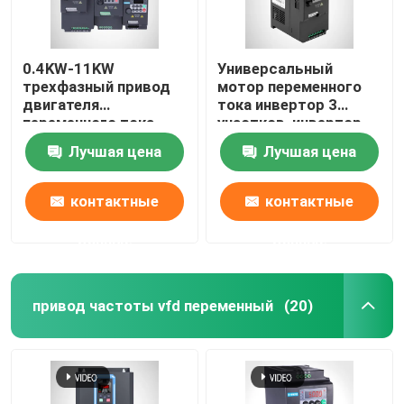
0.4KW-11KW
Универсальный
трехфазный привод
мотор переменного
двигателя
тока инвертор 3
переменного тока
участков, инвертор
инвертора серии IP20
частоты одиночной
Лучшая цена
Лучшая цена
KD100
фазы 10ХП
контактные
контактные
данные
данные
привод частоты vfd переменный
(20)