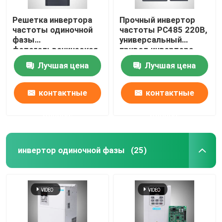
Решетка инвертора
Прочный инвертор
частоты одиночной
частоты РС485 220В,
фазы
универсальный
фотогальваническая
привод инвертора
переменная
мотора АК
Лучшая цена
Лучшая цена
соединила КД600
МПРТ 220В
контактные
контактные
данные
данные
инвертор одиночной фазы
(25)