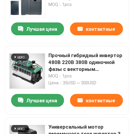
MOQ：1pcs
О Компании
Лучшая цена
контактные
Наша фабрика
данные
контроль качества
Прочный гибридный инвертор
480В 220В 380В одиночной
фазы с векторным
Отправить запрос
управлением
MOQ：1pcs
Цена：35USD ~ 300USD
Переменный инвертор частоты
Лучшая цена
контактные
инвертор одиночной фазы
данные
Универсальный мотор
Трехфазный инвертор
переменного тока инвертор 3