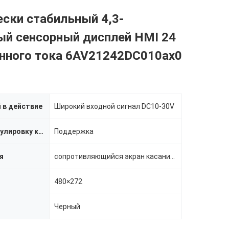
ски стабильный 4,3-
й сенсорный дисплей HMI 24
янного тока 6AV21242DC010ax0
 в действие
Широкий входной сигнал DC10-30V
Осветите регулировку контржурным светом
Поддержка
я
сопротивляющийся экран касания 4-wire
480×272
Черный