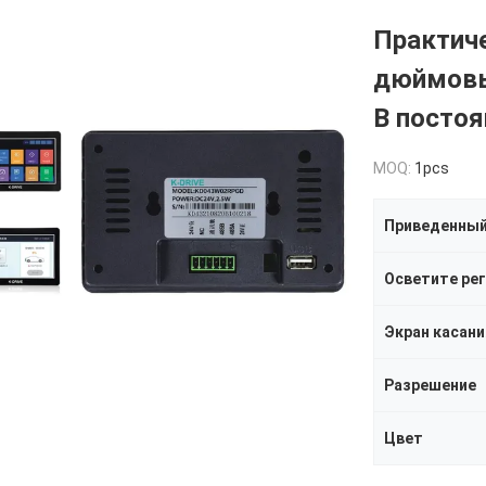
Практиче
дюймовы
В посто
MOQ:
1pcs
Приведенный
Экран касани
Разрешение
Цвет