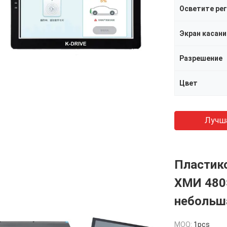
Экран касани
Разрешение
Цвет
Лучш
Пластик
ХМИ 480
небольш
MOQ:
1pcs