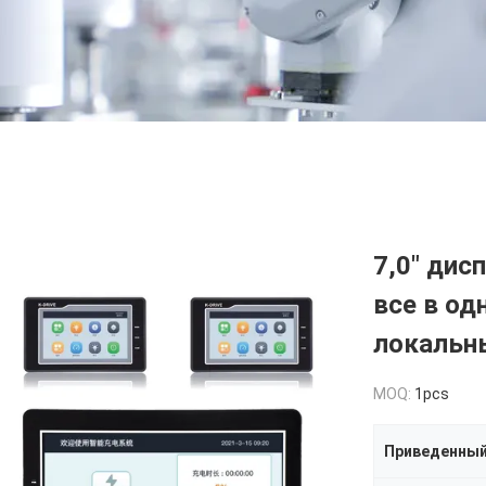
7,0" дис
все в од
локальн
MOQ:
1pcs
Приведенный