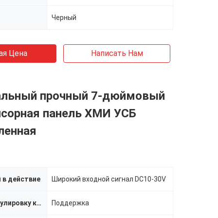
Черный
ая Цена
Написать Нам
альный прочный 7-дюймовый
нсорная панель ХМИ УСБ
ленная
 в действие
Широкий входной сигнал DC10-30V
Осветите регулировку контржурным светом
Поддержка