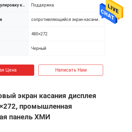
Осветите регулировку контржурным светом
Поддержка
я
сопротивляющийся экран касания 4-wire
480×272
Черный
ая Цена
Написать Нам
овый экран касания дисплея
×272, промышленная
ая панель ХМИ