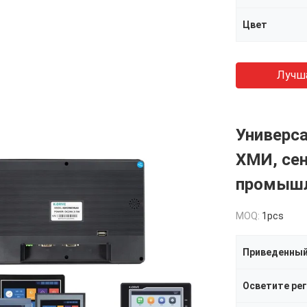
Цвет
Лучш
Универс
ХМИ, се
промыш
MOQ:
1pcs
Приведенный