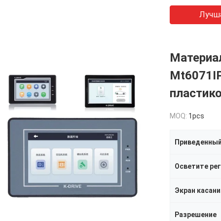
Лучш
Материал
Mt6071I
пластик
MOQ:
1pcs
Приведенный
Экран касани
Разрешение