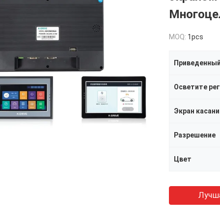
Многоце
MOQ:
1pcs
Приведенный
Экран касани
Разрешение
Цвет
Лучш