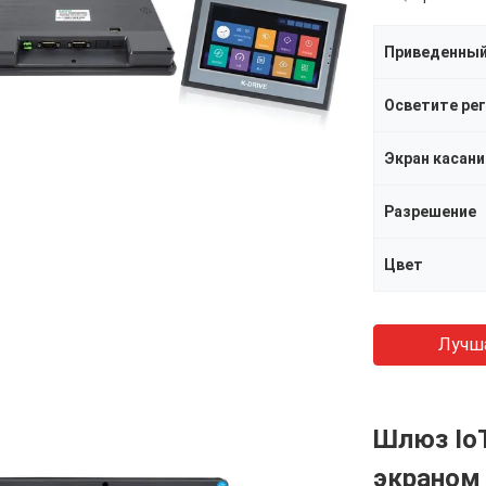
Приведенный
Экран касани
Разрешение
Цвет
Лучш
Шлюз Io
экраном