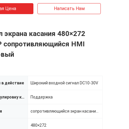
ая Цена
Написать Нам
 экрана касания 480×272
P сопротивляющийся HMI
овый
 в действие
Широкий входной сигнал DC10-30V
Осветите регулировку контржурным светом
Поддержка
я
сопротивляющийся экран касания 4-wire
480×272