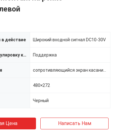
левой
 в действие
Широкий входной сигнал DC10-30V
Осветите регулировку контржурным светом
Поддержка
я
сопротивляющийся экран касания 4-wire
480×272
Черный
ая Цена
Написать Нам