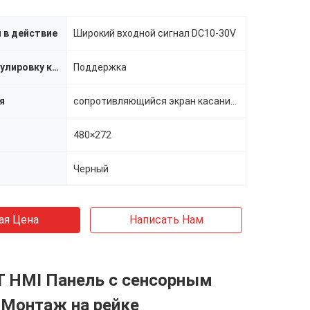
 в действие
Широкий входной сигнал DC10-30V
Осветите регулировку контржурным светом
Поддержка
я
сопротивляющийся экран касания 4-wire
480×272
Черный
ая Цена
Написать Нам
T HMI Панель с сенсорным
 Монтаж на рейке