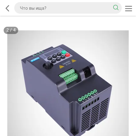
2
/
4