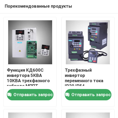
Порекомендованные продукты
Функция КД600С
Трехфазный
инвертора 5КВА
инвертор
10КВА трехфазного
переменного тока
Дома
гибрида МППТ
IP20 IP54
трехфазная Мулти
стабилизировал
Отправить запрос
Отправить запрос
векторное
О Компании
управление
Контакты