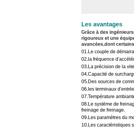
Les avantages
Grâce à des ingénieurs
rigoureux et une équip
avancées,dont certain
01.
Le couple de démarra
02.
la fréquence d'accélé
03.
La précision de la vit
04.
Capacité de surcharg
05.
Des sources de comm
06.
les terminaux d'entrée
07.
Température ambiante
08.
Le système de freinag
freinage de freinage.
09.
Les paramètres du mot
10.
Les caractéristiques s