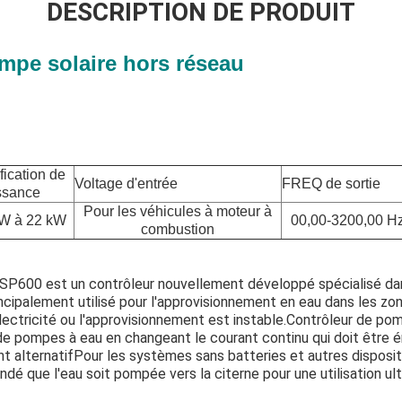
DESCRIPTION DE PRODUIT
mpe solaire hors réseau
fication de
Voltage d'entrée
FREQ de sortie
ssance
Pour les véhicules à moteur à
kW à 22 kW
00,00-3200,00 H
combustion
e SP600 est un contrôleur nouvellement développé spécialisé d
incipalement utilisé pour l'approvisionnement en eau dans les zo
lectricité ou l'approvisionnement est instable.Contrôleur de p
de pompes à eau en changeant le courant continu qui doit être 
t alternatifPour les systèmes sans batteries et autres disposi
ndé que l'eau soit pompée vers la citerne pour une utilisation ult