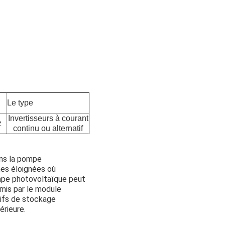
Le type
Invertisseurs à courant
z
continu ou alternatif
ans la pompe
nes éloignées où
ompe photovoltaïque peut
émis par le module
tifs de stockage
érieure.