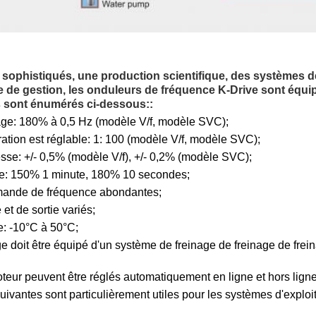
 sophistiqués, une production scientifique, des systèmes de
e de gestion, les onduleurs de fréquence K-Drive sont équip
s sont énumérés ci-dessous::
ge: 180% à 0,5 Hz (modèle V/f, modèle SVC);
ration est réglable: 1: 100 (modèle V/f, modèle SVC);
esse: +/- 0,5% (modèle V/f), +/- 0,2% (modèle SVC);
e: 150% 1 minute, 180% 10 secondes;
ande de fréquence abondantes;
 et de sortie variés;
: -10°C à 50°C;
e doit être équipé d'un système de freinage de freinage de frei
eur peuvent être réglés automatiquement en ligne et hors ligne
uivantes sont particulièrement utiles pour les systèmes d'exploit