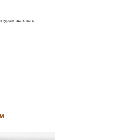
нтуром шагового
ом