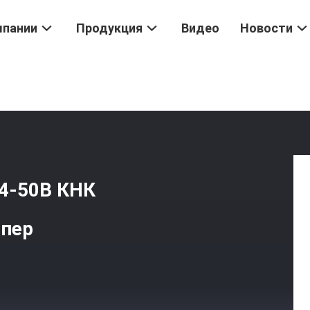
мпании
Продукция
Видео
Новости
24-50В КНК
ппер