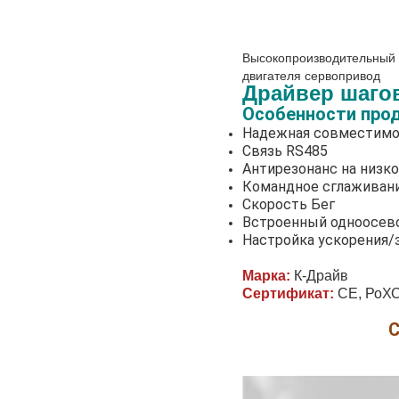
Высокопроизводительный 
двигателя сервопривод
Драйвер шагов
Особенности про
Надежная совместимо
Связь RS485
Антирезонанс на низк
Командное сглаживани
Скорость Бег
Встроенный одноосев
Настройка ускорения/
Марка:
К-Драйв
Сертификат:
СЕ, РоХ
С