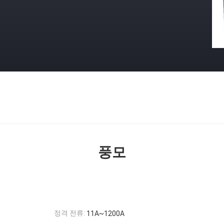
풍모
정격 전류:
11A~1200A