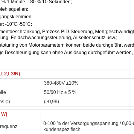
50 % 1 Minute, 180 % 10 Sekunden;
fehlsquellen;
sgangsklemmen;
r: -10°C~50°C;
entbeschränkung, Prozess-PID-Steuerung, Mehrgeschwindigk
ung, Feldschwächungssteuerung, Allseitenschutz usw.;
Autotuning von Motorparametern können beide durchgeführt wer
ge Beschleunigung kann ohne Auslösung durchgeführt werden, z.
,L2,L3/N)
380-480V ±10%
lle
50/60 Hz ± 5 %
os φ)
(>0,98)
 W)
0-100 % der Versorgungsspannung / 0,00-
Frequenz
kundenspezifisch