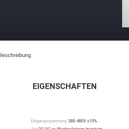
Beschreibung
EIGENSCHAFTEN
Eingangsspannung:
380-480V ±10%
Art:
DC/AC zu Wechselstrom-Invertern