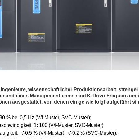
Ingenieure, wissenschaftlicher Produktionsarbeit, strenger
eme und eines Managementteams sind K-Drive-Frequenzumri
ionen ausgestattet, von denen einige wie folgt aufgeführt si
0 % bei 0,5 Hz (V/f-Muster, SVC-Muster);
eschwindigkeit: 1: 100 (V/f-Muster, SVC-Muster);
igkeit: +/-0,5 % (V/f-Muster), +/-0,2 % (SVC-Muster);