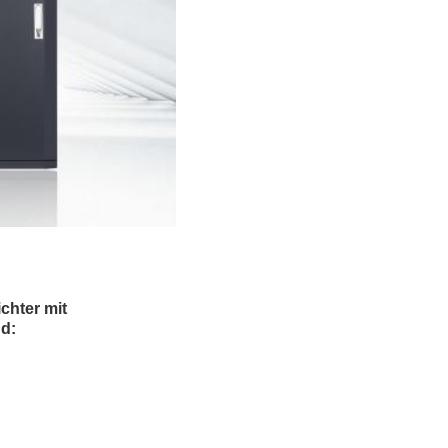
chter mit
nd: