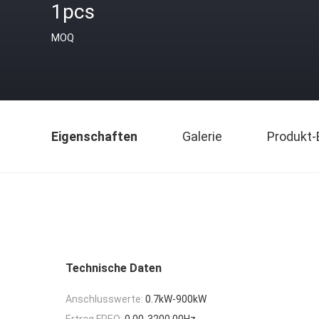
1pcs
MOQ
Eigenschaften
Galerie
Produkt-
Technische Daten
Anschlusswerte:
0.7kW-900kW
Ertrag FREQ:
0.00-3200.00Hz