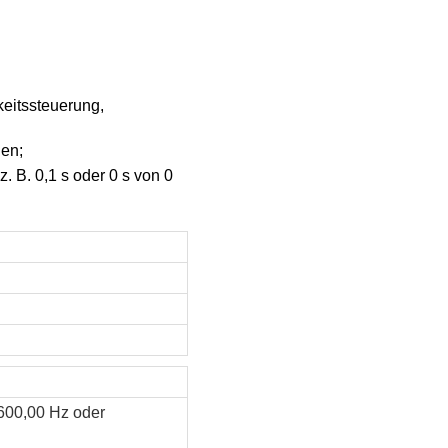
eitssteuerung,
den;
 B. 0,1 s oder 0 s von 0
600,00 Hz oder