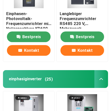
Einphasen-
Langlebiger
Photovoltaik-
Frequenzumrichter
Frequenzumrichter mit
RS485 220 V,
Netzanschluss KD600
Mehrzweck-
MPPT 220 V
Wechselstrommotor-
Bestpreis
Bestpreis
Wechselrichterantrieb
Kontakt
Kontakt
einphasiginverter
(25)