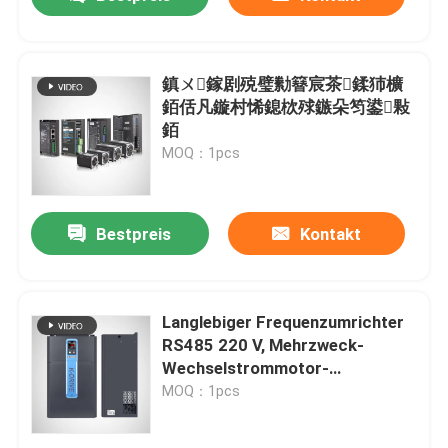
鎮ㄨ鎵剧殑璧勬簮宸茶鍒犻櫎
銆佸凡鏇村悕鎴栨殏鏃朵笉鍙敤
銆
MOQ：1pcs
Bestpreis
Kontakt
Nach Hause
Langlebiger Frequenzumrichter
RS485 220 V, Mehrzweck-
Wechselstrommotor-
Über uns
Wechselrichterantrieb
MOQ：1pcs
Kontakte