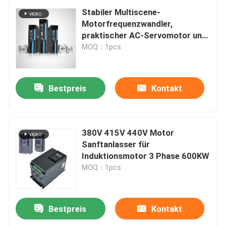
Stabiler Multiscene-
Motorfrequenzwandler,
praktischer AC-Servomotor und
Treiber
MOQ：1pcs
Bestpreis
Kontakt
380V 415V 440V Motor
Sanftanlasser für
Induktionsmotor 3 Phase 600KW
MOQ：1pcs
Bestpreis
Kontakt