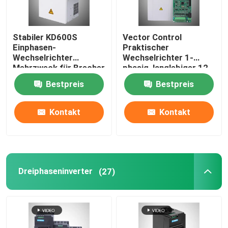
Stabiler KD600S
Vector Control
Einphasen-
Praktischer
Wechselrichter
Wechselrichter 1-
Mehrzweck für Brecher
phasig, langlebiger 12-
kW-Wechselrichter
Bestpreis
Bestpreis
einphasig
Kontakt
Kontakt
Dreiphaseninverter
(27)