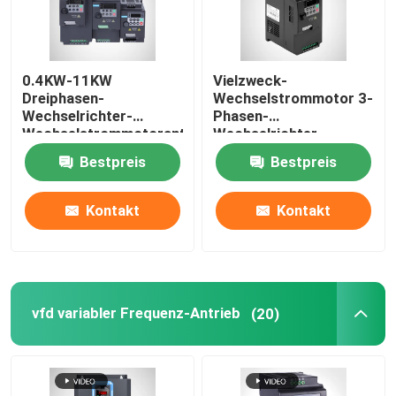
0.4KW-11KW
Vielzweck-
Dreiphasen-
Wechselstrommotor 3-
Wechselrichter-
Phasen-
Wechselstrommotorantrieb
Wechselrichter,
KD100-Serie IP20
einphasiger 10HP-
Bestpreis
Bestpreis
Frequenzumrichter
Kontakt
Kontakt
vfd variabler Frequenz-Antrieb
(20)