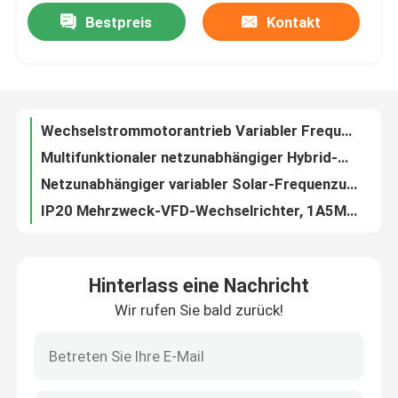
Bestpreis
Kontakt
Wechselstrommotorantrieb Variabler Frequenzumrichter 380 V 3 Phasen 7,5 KW 11 KW 15 KW
Multifunktionaler netzunabhängiger Hybrid-Wechselrichter mit MPPT-Solarladeregler
Produkte
Netzunabhängiger variabler Solar-Frequenzumrichter 3 kVA 24 V eingebauter PWM-Controller
IP20 Mehrzweck-VFD-Wechselrichter, 1A5MS43ANSAA-Motorfrequenz-Wechselrichter
Videos
2000 W Auto Frequenzumrichter DC 110 V 220 V 380 V ZU AC 110 V 220 V 380 V
Einphasen-Batterie-VFD-Frequenzumrichter, praktischer Hochfrequenz-Solar-Wechselrichter
Variabler Frequenzumrichter
1000W 2000W 3000W reiner Sinus-Wechselrichter für Solarstromanlage
Reines Sinus-Wechselrichter-Ladegerät mit variabler Frequenz, Hybrid-Solarenergie für Zuhause
einphasiginverter
Variable Frequenz des praktischen Inverter-220V, stabiler reiner Sinus-Wellen-Solarinverter
3-Phasen-VFD-Wechselrichter mit variabler Frequenz, 0,75 kW, Multifunktion
Dreiphaseninverter
Hinterlass eine Nachricht
380 V 440 V 480 V Dreiphasen-Wechselrichter VFD Multifunktional Langlebig
Wir rufen Sie bald zurück!
Praktischer dreiphasiger Solarinverter 1132KW, Inverter des Wechselstrom-Motor-IGBT 3 Phase
vfd variabler Frequenz-Antrieb
380V 7.5KW 11KW Inverter für Aufzug, Encoder Control Lift Inverter
Vektor-praktischer Aufzugs-Wechselrichter-Wechselstrom-Motorantrieb 7.5KW 11KW
Bewegungsweicher Starter
3 Phasen 2.2KW Inverter AC Reactor Choke 380V 10A Langlebig Multiscene