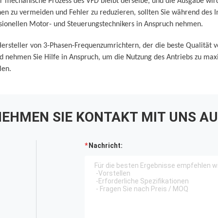
er mechanische Prozess des VFD bleibt derselbe, und die Ausgabe wi
n zu vermeiden und Fehler zu reduzieren, sollten Sie während des In
ssionellen Motor- und Steuerungstechnikers in Anspruch nehmen.
ersteller von 3-Phasen-Frequenzumrichtern, der die beste Qualität 
und nehmen Sie Hilfe in Anspruch, um die Nutzung des Antriebs zu ma
len.
EHMEN SIE KONTAKT MIT UNS AU
Nachricht: