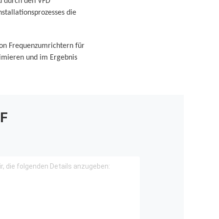
rd durch den VFD
stallationsprozesses die
von Frequenzumrichtern für
ximieren und im Ergebnis
F