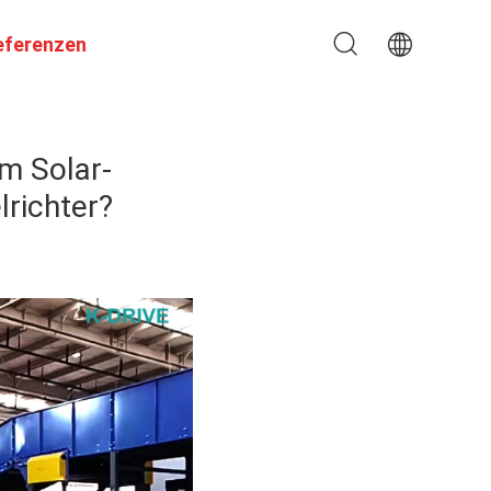
eferenzen
m Solar-
richter?