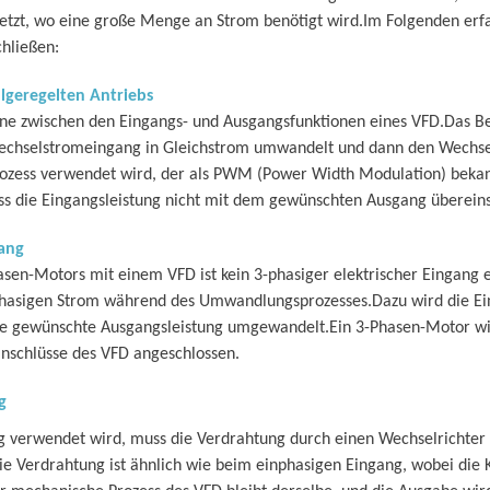
etzt, wo eine große Menge an Strom benötigt wird.Im Folgenden erfa
hließen:
lgeregelten Antriebs
ene zwischen den Eingangs- und Ausgangsfunktionen eines VFD.Das Be
n Wechselstromeingang in Gleichstrom umwandelt und dann den Wechs
zess verwendet wird, der als PWM (Power Width Modulation) bekan
uss die Eingangsleistung nicht mit dem gewünschten Ausgang überei
ang
asen-Motors mit einem VFD ist kein 3-phasiger elektrischer Eingang e
phasigen Strom während des Umwandlungsprozesses.Dazu wird die Ein
ie gewünschte Ausgangsleistung umgewandelt.Ein 3-Phasen-Motor wi
nschlüsse des VFD angeschlossen.
g
 verwendet wird, muss die Verdrahtung durch einen Wechselrichter
ie Verdrahtung ist ähnlich wie beim einphasigen Eingang, wobei die