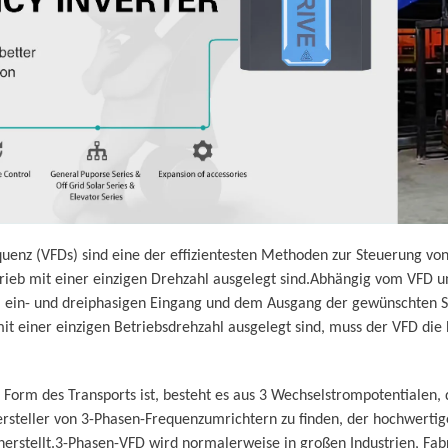
quenz (VFDs) sind eine der effizientesten Methoden zur Steuerung vo
ieb mit einer einzigen Drehzahl ausgelegt sind.Abhängig vom VFD und
m ein- und dreiphasigen Eingang und dem Ausgang der gewünschten 
t einer einzigen Betriebsdrehzahl ausgelegt sind, muss der VFD die
orm des Transports ist, besteht es aus 3 Wechselstrompotentialen, 
Hersteller von 3-Phasen-Frequenzumrichtern zu finden, der hochwerti
erstellt.3-Phasen-VFD wird normalerweise in großen Industrien, Fab