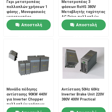
Γκρι μετατροπέας
Μετατροπέας 3
πολλαπλών χρήσεων 1
φάσεων RoHS 380V
φάσης , Μονοφασικός
Μεταβλητής ταχύτητας
vfd μεταβλητή κίνηση συχνότητας
μετατροπέας
AC Drive πολλαπλών
μεταβλητής
χρήσεων
Αποστολή
Αποστολή
συχνότητας 2HP
Μαλακός εκκινητής μηχανών
ερώτησης
ερώτησης
ηλιακός αναστροφέας αντλιών
Οθόνη αφής HMI
Αναστροφέας ανελκυστήρων
Μονάδα πέδησης
Αντίσταση 50Hz 60Hz
Κινητήρας Servo Drive
αντίστασης 90KW 440V
Inverter Brake Unit 220V
για Inverter Chopper
380V 400V Practical
πολλαπλών χρήσεων
Stepper κίνηση μηχανών