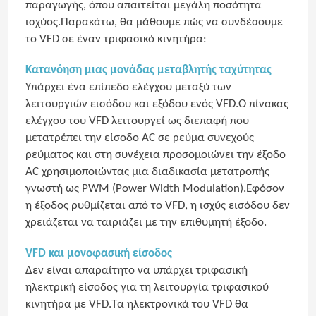
παραγωγής, όπου απαιτείται μεγάλη ποσότητα
ισχύος.Παρακάτω, θα μάθουμε πώς να συνδέσουμε
το VFD σε έναν τριφασικό κινητήρα:
Κατανόηση μιας μονάδας μεταβλητής ταχύτητας
Υπάρχει ένα επίπεδο ελέγχου μεταξύ των
λειτουργιών εισόδου και εξόδου ενός VFD.Ο πίνακας
ελέγχου του VFD λειτουργεί ως διεπαφή που
μετατρέπει την είσοδο AC σε ρεύμα συνεχούς
ρεύματος και στη συνέχεια προσομοιώνει την έξοδο
AC χρησιμοποιώντας μια διαδικασία μετατροπής
γνωστή ως PWM (Power Width Modulation).Εφόσον
η έξοδος ρυθμίζεται από το VFD, η ισχύς εισόδου δεν
χρειάζεται να ταιριάζει με την επιθυμητή έξοδο.
VFD και μονοφασική είσοδος
Δεν είναι απαραίτητο να υπάρχει τριφασική
ηλεκτρική είσοδος για τη λειτουργία τριφασικού
κινητήρα με VFD.Τα ηλεκτρονικά του VFD θα