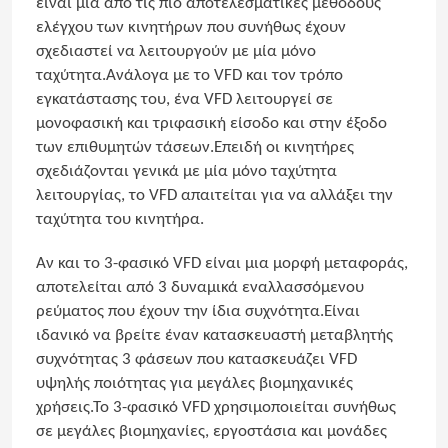
είναι μία από τις πιο αποτελεσματικές μεθόδους
ελέγχου των κινητήρων που συνήθως έχουν
σχεδιαστεί να λειτουργούν με μία μόνο
ταχύτητα.Ανάλογα με το VFD και τον τρόπο
εγκατάστασης του, ένα VFD λειτουργεί σε
μονοφασική και τριφασική είσοδο και στην έξοδο
των επιθυμητών τάσεων.Επειδή οι κινητήρες
σχεδιάζονται γενικά με μία μόνο ταχύτητα
λειτουργίας, το VFD απαιτείται για να αλλάξει την
ταχύτητα του κινητήρα.
Αν και το 3-φασικό VFD είναι μια μορφή μεταφοράς,
αποτελείται από 3 δυναμικά εναλλασσόμενου
ρεύματος που έχουν την ίδια συχνότητα.Είναι
ιδανικό να βρείτε έναν κατασκευαστή μεταβλητής
συχνότητας 3 φάσεων που κατασκευάζει VFD
υψηλής ποιότητας για μεγάλες βιομηχανικές
χρήσεις.Το 3-φασικό VFD χρησιμοποιείται συνήθως
σε μεγάλες βιομηχανίες, εργοστάσια και μονάδες