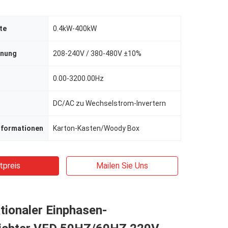
te
0.4kW-400kW
nnung
208-240V / 380-480V ±10%
0.00-3200.00Hz
DC/AC zu Wechselstrom-Invertern
nformationen
Karton-Kasten/Woody Box
tpreis
Mailen Sie Uns
tionaler Einphasen-