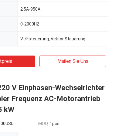
2.5A-950A
0-2000HZ
V-/Fsteuerung, Vektor Steuerung
tpreis
Mailen Sie Uns
20 V Einphasen-Wechselrichter
bler Frequenz AC-Motorantrieb
5 kW
300USD
MOQ:
1pcs