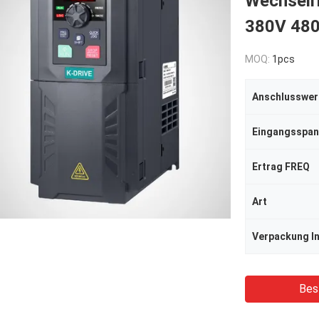
Wechselr
380V 48
MOQ:
1pcs
Anschlusswer
Eingangsspa
Ertrag FREQ
Art
Verpackung I
Bes