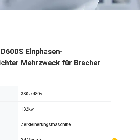
 KD600S Einphasen-
ichter Mehrzweck für Brecher
380v/480v
132kw
Zerkleinerungsmaschine
24 Monate