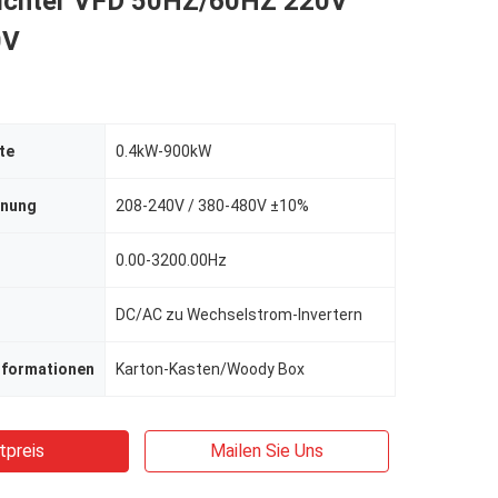
ichter VFD 50HZ/60HZ 220V
0V
te
0.4kW-900kW
nnung
208-240V / 380-480V ±10%
0.00-3200.00Hz
DC/AC zu Wechselstrom-Invertern
nformationen
Karton-Kasten/Woody Box
tpreis
Mailen Sie Uns