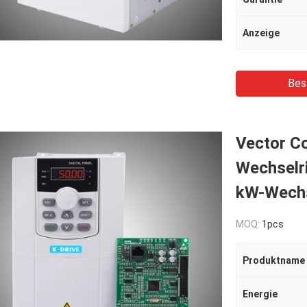
Anzeige
Bes
Vector Co
Wechselri
kW-Wechs
MOQ:
1pcs
Produktname
Energie