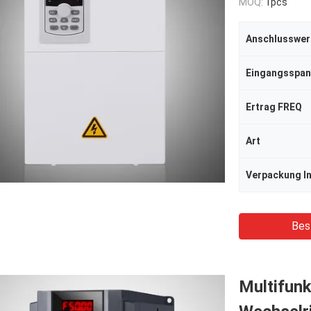
MOQ:
1pcs
Anschlusswer
Eingangsspa
Ertrag FREQ
Art
Verpackung I
Bes
Multifunk