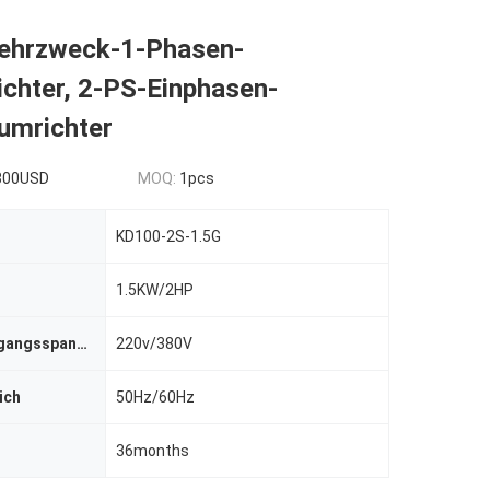
ehrzweck-1-Phasen-
chter, 2-PS-Einphasen-
umrichter
300USD
MOQ:
1pcs
KD100-2S-1.5G
1.5KW/2HP
Input und Ausgangsspannung
220v/380V
ich
50Hz/60Hz
36months