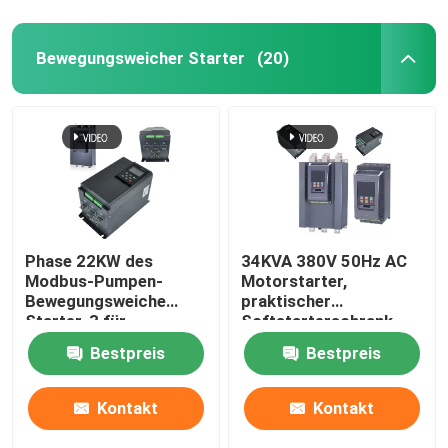
Bewegungsweicher Starter
(20)
Phase 22KW des
34KVA 380V 50Hz AC
Modbus-Pumpen-
Motorstarter,
Bewegungsweiche
praktischer
Starter-3 für
Softstarterschrank
Bauernhöfe mit
Bestpreis
Bestpreis
Viehhaltung
Kontakt
Kontakt