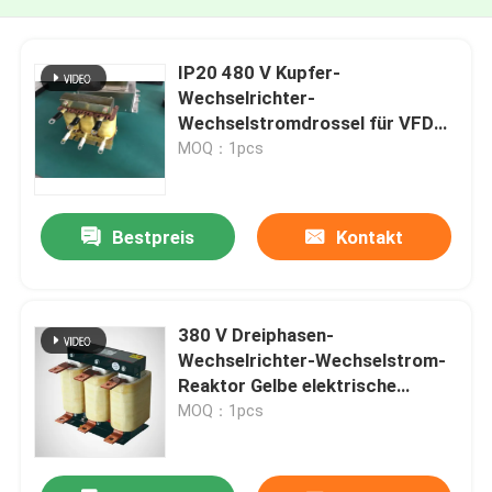
IP20 480 V Kupfer-
Wechselrichter-
Wechselstromdrossel für VFD
Mehrzweck
MOQ：1pcs
Bestpreis
Kontakt
380 V Dreiphasen-
Wechselrichter-Wechselstrom-
Reaktor Gelbe elektrische
Energie
MOQ：1pcs