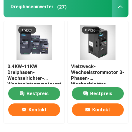
Dreiphaseninverter
(27)
Inverter-Bremseinheit
Wechselrichter-AC-Drossel
0.4KW-11KW
Vielzweck-
Dreiphasen-
Wechselstrommotor 3-
Wechselrichter-
Phasen-
Wechselstrommotorantrieb
Wechselrichter,
KD100-Serie IP20
einphasiger 10HP-
Bestpreis
Bestpreis
Frequenzumrichter
Kontakt
Kontakt