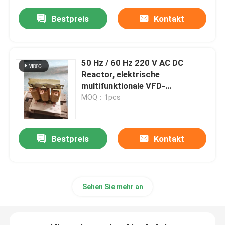
Bestpreis
Kontakt
50 Hz / 60 Hz 220 V AC DC
Reactor, elektrische
multifunktionale VFD-
Leitungsdrossel
MOQ：1pcs
Bestpreis
Kontakt
Sehen Sie mehr an