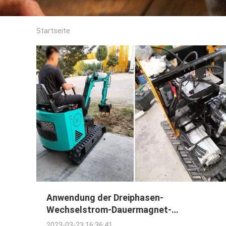
Startseite
Anwendung der Dreiphasen-
Wechselstrom-Dauermagnet-
Synchronmotorsteuerung der CM-Serie
2023-03-23 16:36:41