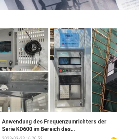
Anwendung des Frequenzumrichters der
Serie KD600 im Bereich des
Frachtbauaufzugs
2023-03-23 16:26:53