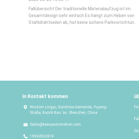
auf kleinen Baggern
Fallübersicht Der traditionelle Materialaufzug ist im
Gesamtdesign sehr einfach.Es hängt zum Heben von
Stahldrahtseilen ab, hat keine sichere Parkvorrichtung
und einen sehr niedrigen Sicherheitsfaktor.Mit der
kontinuierlichen Entwicklung der Baustellenindustrie
werden Lastenbauaufzüge der Serie ...
In Kontakt kommen
ü
Wisdom Lmgyu, Baishixia-Gemeinde, Fuyong-
Fir
Straße, Bezirk Bao 'an, Shenzhen, China
Fa
Sales@keasyautomation.com
Qu
19924552818