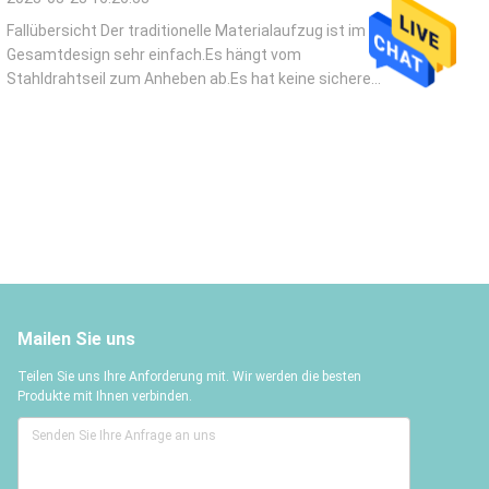
Fallübersicht Der traditionelle Materialaufzug ist im
Gesamtdesign sehr einfach.Es hängt vom
Stahldrahtseil zum Anheben ab.Es hat keine sichere
Parkvorrichtung und einen extrem niedrigen
Sicherheitsfaktor.Mit der kontinuierlichen Entwicklung
der Baustellenindustrie werden Lastenbauaufzüge
der Serie ...
Mailen Sie uns
Teilen Sie uns Ihre Anforderung mit. Wir werden die besten
Produkte mit Ihnen verbinden.