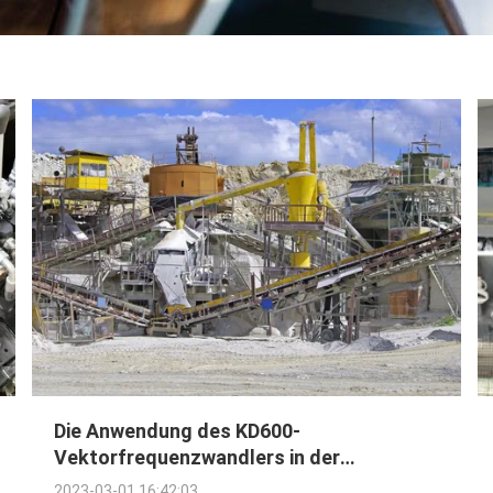
Die Anwendung des KD600-
Vektorfrequenzwandlers in der
Bandproduktionslinie von Quarry
2023-03-01 16:42:03