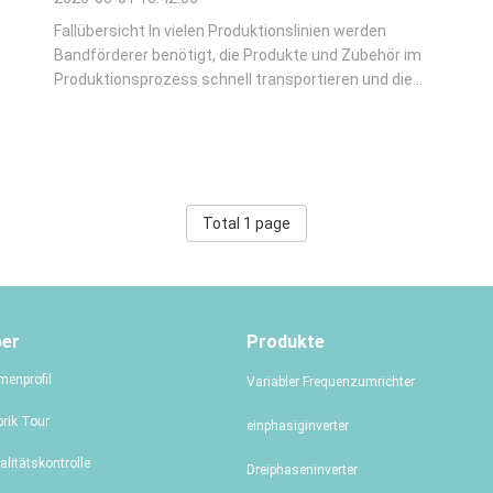
Fallübersicht In vielen Produktionslinien werden
Bandförderer benötigt, die Produkte und Zubehör im
Produktionsprozess schnell transportieren und die
Leistung, Produktion und Produktionseffizienz
erheblich verbessern können.Der Frequenzumrichter
der KD600-Serie ist ein flexibles und kostengünstiges
...
Total 1 page
ber
Produkte
menprofil
Variabler Frequenzumrichter
brik Tour
einphasiginverter
alitätskontrolle
Dreiphaseninverter