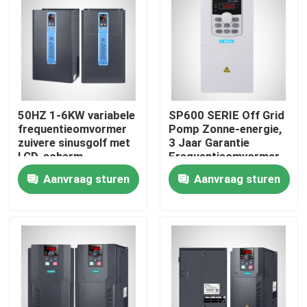
Producten
Video's
50HZ 1-6KW variabele
SP600 SERIE Off Grid
Veranderlijke Frequentieomschakelaar
frequentieomvormer
Pomp Zonne-energie,
zuivere sinusgolf met
3 Jaar Garantie
LCD-scherm
Frequentieomvormer,
enige faseomschakelaar
Frequentieomvormer
Aanvraag sturen
Aanvraag sturen
50HZ/60HZ 220V
380V 480V
Omschakelaar in drie stadia
vfd veranderlijke frequentieaandrijving
Motor Zachte Aanzet