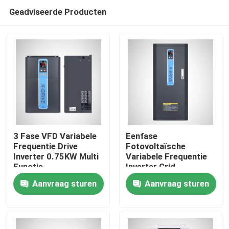
Geadviseerde Producten
3 Fase VFD Variabele
Eenfase
Frequentie Drive
Fotovoltaïsche
Inverter 0.75KW Multi
Variabele Frequentie
Thuis
Functie
Inverter Grid
Connected KD600
Aanvraag sturen
Aanvraag sturen
MPPT 220V
Over ons
Contacten