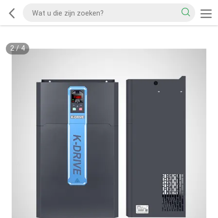
2
/
4