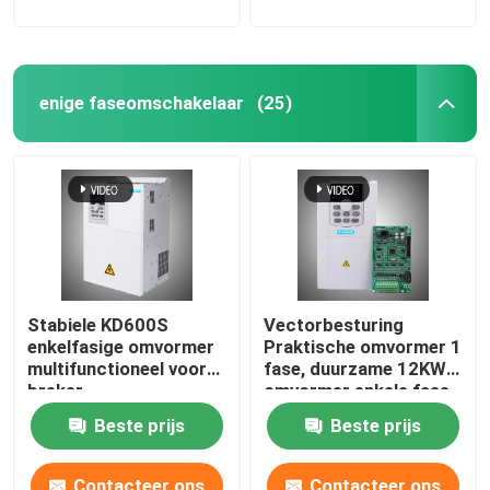
enige faseomschakelaar
(25)
Stabiele KD600S
Vectorbesturing
enkelfasige omvormer
Praktische omvormer 1
multifunctioneel voor
fase, duurzame 12KW-
breker
omvormer enkele fase
Beste prijs
Beste prijs
Contacteer ons
Contacteer ons