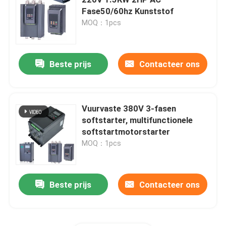
Fase50/60hz Kunststof
MOQ：1pcs
zonnepompomschakelaar
HMI-Touch screen
Beste prijs
Contacteer ons
Liftomschakelaar
Vuurvaste 380V 3-fasen
softstarter, multifunctionele
Servo-aandrijfmotor
softstartmotorstarter
MOQ：1pcs
Stepper motoraandrijving
Beste prijs
Contacteer ons
De Eenheid van de omschakelaarsrem
Omvormer AC Reactor