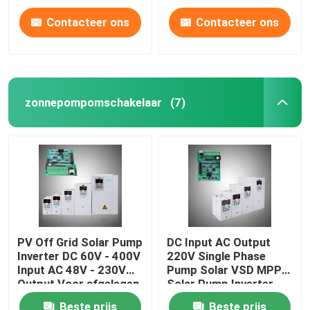
Contacteer ons
Contacteer ons
zonnepompomschakelaar
(7)
PV Off Grid Solar Pump
DC Input AC Output
Inverter DC 60V - 400V
220V Single Phase
Input AC 48V - 230V
Pump Solar VSD MPPT
Output Voor afgelegen
Solar Pump Inverter
gebieden
Beste prijs
Beste prijs