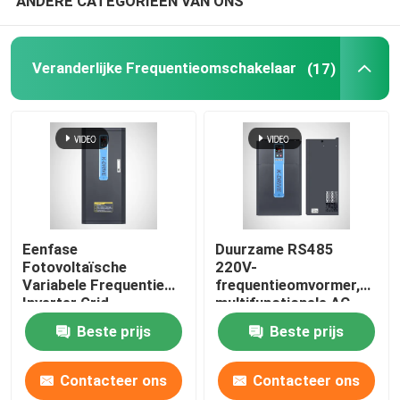
ANDERE CATEGORIEËN VAN ONS
Veranderlijke Frequentieomschakelaar
(17)
Eenfase
Duurzame RS485
Fotovoltaïsche
220V-
Variabele Frequentie
frequentieomvormer,
Inverter Grid
multifunctionele AC-
Connected KD600
motoromvormeraandrijvin
Beste prijs
Beste prijs
MPPT 220V
Contacteer ons
Contacteer ons