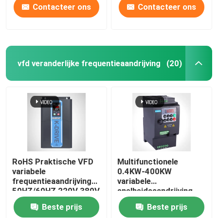
Contacteer ons
Contacteer ons
vfd veranderlijke frequentieaandrijving
(20)
RoHS Praktische VFD
Multifunctionele
variabele
0.4KW-400KW
frequentieaandrijving
variabele
50HZ/60HZ 220V 380V
snelheidsaandrijving,
480V
stabiele VFD voor 3-
Beste prijs
Beste prijs
fasenmotor