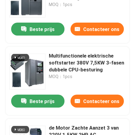
MOQ：1pcs
Producten
Beste prijs
Contacteer ons
Video's
Veranderlijke Frequentieomschakelaar
Multifunctionele elektrische
softstarter 380V 7,5KW 3-fasen
dubbele CPU-besturing
enige faseomschakelaar
MOQ：1pcs
Omschakelaar in drie stadia
Beste prijs
Contacteer ons
vfd veranderlijke frequentieaandrijving
de Motor Zachte Aanzet 3 van
Motor Zachte Aanzet
220V 1.5KW 2HP AC