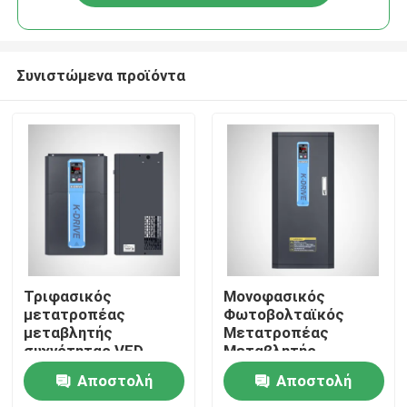
Συνιστώμενα προϊόντα
Σπίτι
Τριφασικός
Μονοφασικός
μετατροπέας
Φωτοβολταϊκός
μεταβλητής
Μετατροπέας
Σχετικά με εμάς
συχνότητας VFD
Μεταβλητής
πολλαπλών
Συχνότητας
Αποστολή
Αποστολή
λειτουργιών 0,75 KW
Συνδεδεμένος στο
Επαφές
Δίκτυο KD600 MPPT