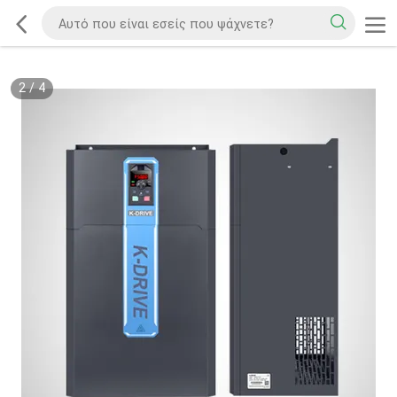
2
/
4