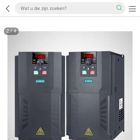
2
/
4