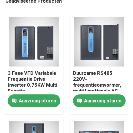
Geadviseerde Producten
3 Fase VFD Variabele
Duurzame RS485
Frequentie Drive
220V-
Inverter 0.75KW Multi
frequentieomvormer,
Functie
multifunctionele AC-
Thuis
motoromvormeraandrijvin
Aanvraag sturen
Aanvraag sturen
Producten
Videos