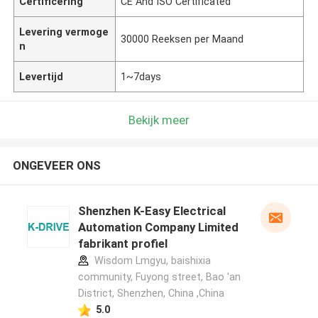
Certificering
CE And ISO Certificated
Levering vermoge
30000 Reeksen per Maand
n
Levertijd
1~7days
Bekijk meer
ONGEVEER ONS
Shenzhen K-Easy Electrical
Automation Company Limited
fabrikant profiel
Wisdom Lmgyu, baishixia
community, Fuyong street, Bao 'an
District, Shenzhen, China ,China
5.0