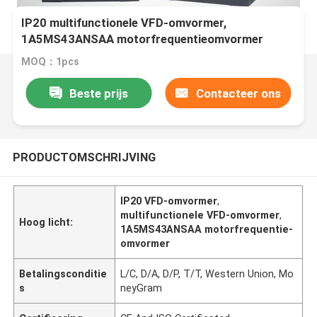
IP20 multifunctionele VFD-omvormer,
1A5MS43ANSAA motorfrequentieomvormer
MOQ：1pcs
Beste prijs
Contacteer ons
PRODUCTOMSCHRIJVING
IP20 VFD-omvormer
,
multifunctionele VFD-omvormer
,
Hoog licht:
1A5MS43ANSAA motorfrequentie-
omvormer
Betalingsconditie
L/C, D/A, D/P, T/T, Western Union, Mo
s
neyGram