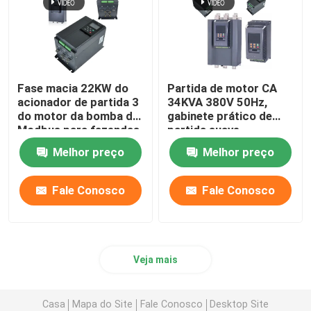
Fase macia 22KW do
Partida de motor CA
acionador de partida 3
34KVA 380V 50Hz,
do motor da bomba de
gabinete prático de
Modbus para fazendas
partida suave
de criação
Melhor preço
Melhor preço
Fale Conosco
Fale Conosco
Veja mais
Casa
Mapa do Site
Fale Conosco
Desktop Site