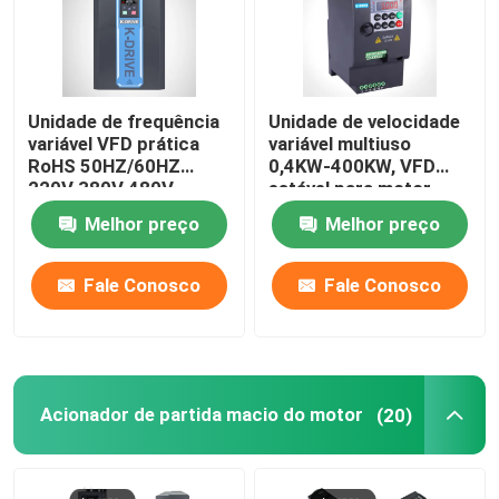
Unidade de frequência
Unidade de velocidade
variável VFD prática
variável multiuso
RoHS 50HZ/60HZ
0,4KW-400KW, VFD
220V 380V 480V
estável para motor
trifásico
Melhor preço
Melhor preço
Fale Conosco
Fale Conosco
Acionador de partida macio do motor
(20)