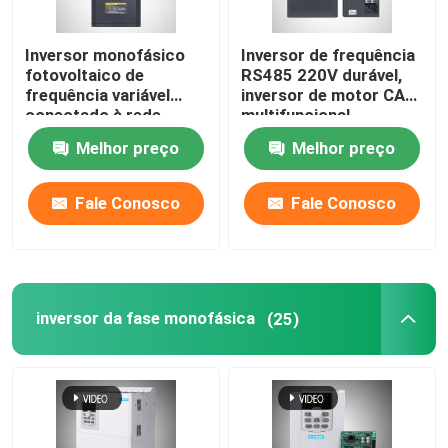
Unidade de freio do inversor
Inversor monofásico
Inversor de frequência
fotovoltaico de
RS485 220V durável,
frequência variável
inversor de motor CA
Reator CA Inversor
conectado à rede
multifuncional
KD600 MPPT 220V
Melhor preço
Melhor preço
Fale Conosco
Fale Conosco
inversor da fase monofásica
(25)