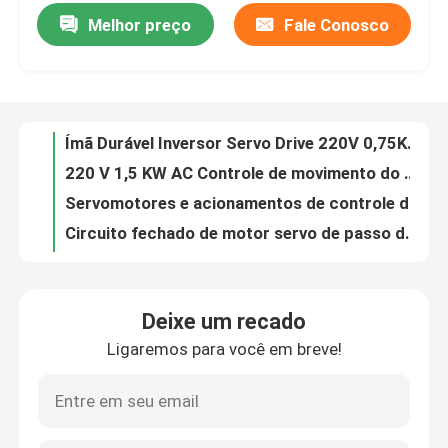
Melhor preço
Fale Conosco
Ímã Durável Inversor Servo Drive 220V 0,75KW 0,73KW 1KW P300E
220 V 1,5 KW AC Controle de movimento do motor de acionamento servo para máquina de impressão
Quem Somos
Servomotores e acionamentos de controle de movimento ISO , Unidade de acionamento servo para máquinas de plástico
Circuito fechado de motor servo de passo de eixo único com codificador
Fábrica
Driver de passo digital estável, driver de passo CNC anti-ressonância
Driver de passo híbrido bifásico CNC 24-50 V CC RS485 Comunicação
Controle de Qualidade
DM556 2DM420 Acionamento de motor de passo multiuso monofásico trifásico
DC 24-50V Servo Motor 2 Fases Prático Circuito Fechado Anti Ressonância
Pedir um orçamento
Servo drive de direção de passo preto, driver de controlador de motor de passo integrado de 110 V
Driver de passo de eixo único S109AFTG 24V multifuncional para CNC
Inversor variável da frequência
Deixe um recado
Acionamento de motor de passo integrado RS485 multifuncional durável
Ligaremos para você em breve!
Driver de passo programável 0,4KW-22KW, driver de motor de passo digital multicena
inversor da fase monofásica
Motor de passo de circuito aberto trifásico integrado 0,4 KW-22 KW DV422
Driver de micro motor de passo CNC, motor de passo bifásico 0,25A
Inversor trifásico
Acionamento de motor de passo de circuito fechado DC 24-60V 2 fases cor preta