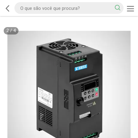
2
/
4