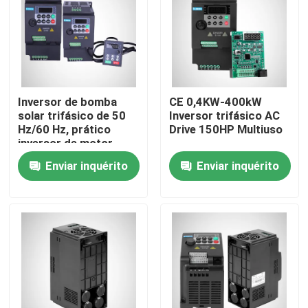
Quem Somos
Fábrica
Inversor de bomba
CE 0,4KW-400kW
solar trifásico de 50
Inversor trifásico AC
Controle de Qualidade
Hz/60 Hz, prático
Drive 150HP Multiuso
inversor de motor
trifásico
Enviar inquérito
Enviar inquérito
Pedir um orçamento
Inversor variável da frequência
inversor da fase monofásica
Inversor trifásico