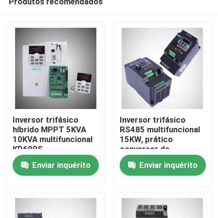
Produtos recomendados
Inversor trifásico
Inversor trifásico
híbrido MPPT 5KVA
RS485 multifuncional
10KVA multifuncional
15KW, prático
KD600S
conversor de
Casa
frequência
Enviar inquérito
Enviar inquérito
monofásico
Produtos
Vídeos