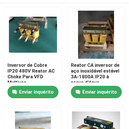
Inversor de Cobre
Reator CA inversor de
IP20 480V Reator AC
aço inoxidável estável
Choke Para VFD
3A-1800A IP20 à
Multiuso
prova d'água
Casa
Enviar inquérito
Enviar inquérito
Produtos
Vídeos