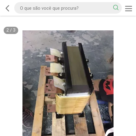
2
/
3