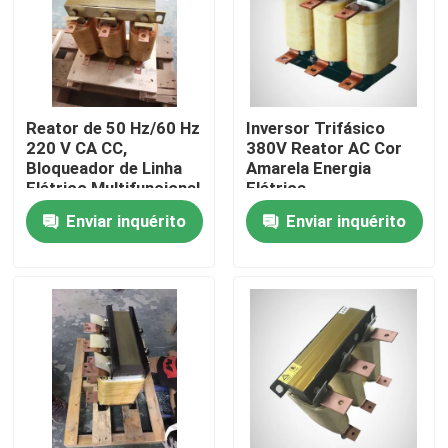
Quem Somos
Fábrica
Reator de 50 Hz/60 Hz
Inversor Trifásico
220 V CA CC,
380V Reator AC Cor
Bloqueador de Linha
Amarela Energia
Controle de Qualidade
Elétrico Multifuncional
Elétrica
VFD
Enviar inquérito
Enviar inquérito
Pedir um orçamento
Inversor variável da frequência
inversor da fase monofásica
Inversor trifásico