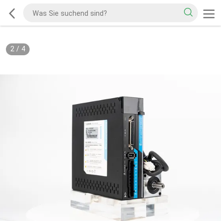
2
/
4