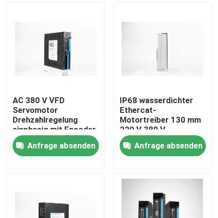
AC 380 V VFD
IP68 wasserdichter
Servomotor
Ethercat-
Drehzahlregelung
Motortreiber 130 mm
einphasig mit Encoder
220 V 380 V
Drehzahlregelung
Anfrage absenden
Anfrage absenden
Nach Hause
Über uns
Kontakte