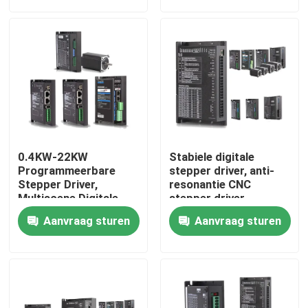
Over ons
Fabrieksreis
Kwaliteitscontrole
0.4KW-22KW
Stabiele digitale
Vraag een offerte aan
Programmeerbare
stepper driver, anti-
Stepper Driver,
resonantie CNC
Multiscene Digitale
stepper driver
Stepper Motor Driver
Veranderlijke Frequentieomschakelaar
Aanvraag sturen
Aanvraag sturen
enige faseomschakelaar
Omschakelaar in drie stadia