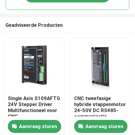
Geadviseerde Producten
Thuis
Single Axis S109AFTG
CNC tweefasige
24V Stepper Driver
hybride stappenmotor
Multifunctioneel voor
24-50V DC RS485-
Producten
CNC
communicatie
Aanvraag sturen
Aanvraag sturen
Videos