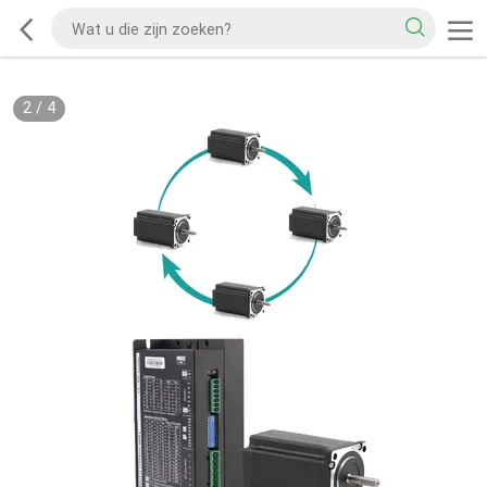
2
/
4