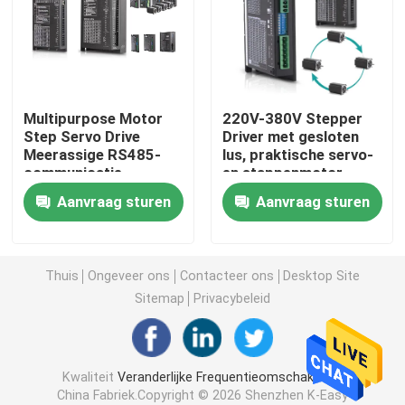
vfd veranderlijke frequentieaandrijving
Motor Zachte Aanzet
Multipurpose Motor
220V-380V Stepper
Step Servo Drive
Driver met gesloten
Meerassige RS485-
lus, praktische servo-
zonnepompomschakelaar
communicatie
en stappenmotor
Aanvraag sturen
Aanvraag sturen
HMI-Touch screen
Liftomschakelaar
Thuis
Ongeveer ons
Contacteer ons
Desktop Site
Sitemap
Privacybeleid
Servo-aandrijfmotor
Kwaliteit
Veranderlijke Frequentieomschakelaar
Stepper motoraandrijving
China Fabriek.Copyright © 2026 Shenzhen K-Easy