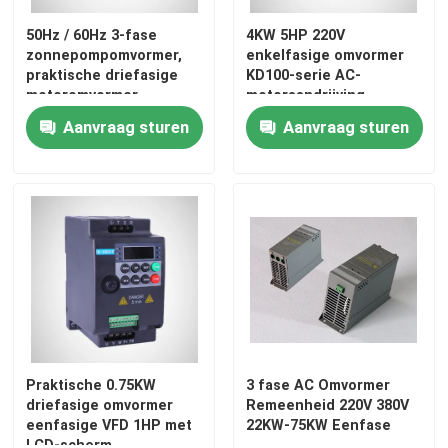
50Hz / 60Hz 3-fase
4KW 5HP 220V
vfd veranderlijke frequentieaandrijving
zonnepompomvormer,
enkelfasige omvormer
praktische driefasige
KD100-serie AC-
motoromvormer
motoraandrijving
Motor Zachte Aanzet
Aanvraag sturen
Aanvraag sturen
zonnepompomschakelaar
HMI-Touch screen
Liftomschakelaar
Servo-aandrijfmotor
Praktische 0.75KW
3 fase AC Omvormer
driefasige omvormer
Remeenheid 220V 380V
eenfasige VFD 1HP met
22KW-75KW Eenfase
Stepper motoraandrijving
LCD-scherm