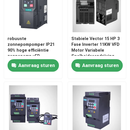
Over ons
Fabrieksreis
robuuste
Stabiele Vector 15 HP 3
zonnepompomper IP21
Fase Inverter 11KW VFD
90% hoge efficiëntie
Motor Variabele
Kwaliteitscontrole
zonnepomp vFD-
Snelheidsaandrijving
omvormer
Aanvraag sturen
Aanvraag sturen
Vraag een offerte aan
Veranderlijke Frequentieomschakelaar
enige faseomschakelaar
Omschakelaar in drie stadia