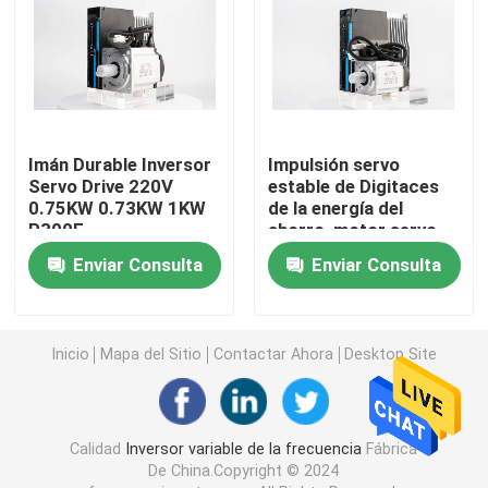
inversor solar de la bomba
Pantalla táctil de HMI
Imán Durable Inversor
Impulsión servo
Servo Drive 220V
estable de Digitaces
Inversor del elevador
0.75KW 0.73KW 1KW
de la energía del
P300E
ahorro, motor servo
variable de la
Servomotor de accionamiento
Enviar Consulta
Enviar Consulta
velocidad de 220V
380V
Impulsión del motor de pasos
Inicio
Mapa del Sitio
Contactar Ahora
Desktop Site
Unidad de freno del inversor
Calidad
Inversor variable de la frecuencia
Fábrica
Reactancia de CA del inversor
De China.Copyright © 2024