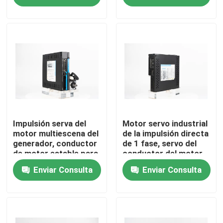
Productos
Vídeos
Inversor variable de la frecuencia
inversor la monofásico
Impulsión serva del
Motor servo industrial
motor multiescena del
de la impulsión directa
generador, conductor
de 1 fase, servo del
de motor estable para
conductor del motor
Inversor trifásico
el motor servo
de la máquina de
Enviar Consulta
Enviar Consulta
coser
impulsión variable de la frecuencia del vfd
Arrancador suave del motor