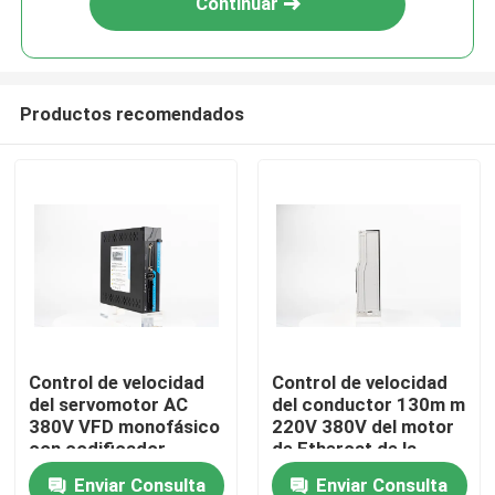
Continuar
Productos recomendados
Inicio
Control de velocidad
Control de velocidad
del servomotor AC
del conductor 130m m
Sobre nosotros
380V VFD monofásico
220V 380V del motor
con codificador
de Ethercat de la
prenda impermeable
Enviar Consulta
Enviar Consulta
Contactos
IP68