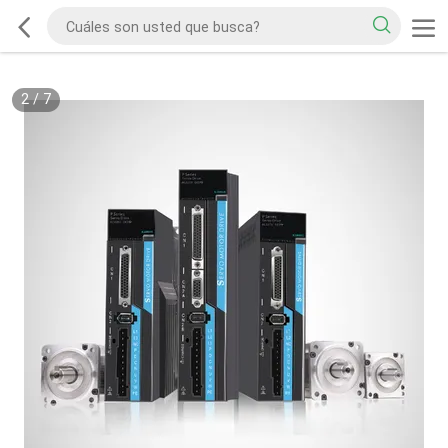
2
/
7