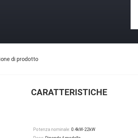
ione di prodotto
CARATTERISTICHE
Potenza nominale:
0.4kW-22kW
Peso:
Dipende il modello