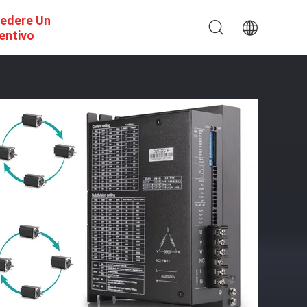
iedere Un
entivo