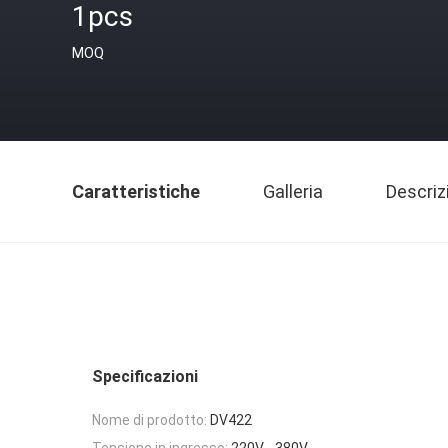
1pcs
MOQ
Caratteristiche
Galleria
Descriz
Specificazioni
Nome di prodotto:
DV422
Tensione in ingresso:
220V - 380V