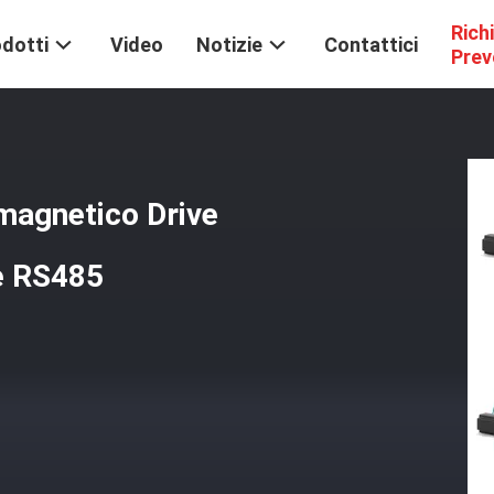
Rich
dotti
Video
Notizie
Contattici
Prev
magnetico Drive
 RS485