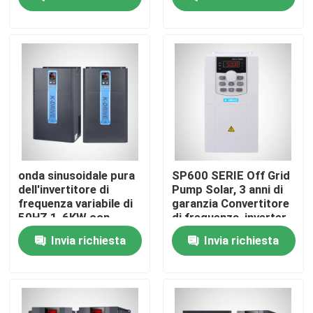
motore a corrente
alternata
Prodotti
Video
Invertitore variabile di frequenza
invertitore di monofase
onda sinusoidale pura
SP600 SERIE Off Grid
dell'invertitore di
Pump Solar, 3 anni di
frequenza variabile di
garanzia Convertitore
Invertitore trifase
50HZ 1-6KW con
di frequenza, inverter
l'esposizione LCD
di frequenza
Invia richiesta
Invia richiesta
50HZ/60HZ 220V
380V 480V
azionamento variabile di frequenza del vfd
Dispositivo d'avviamento molle del motore