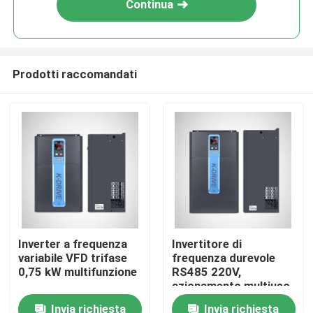
Continua
Prodotti raccomandati
Casa
Inverter a frequenza
Invertitore di
variabile VFD trifase
frequenza durevole
Chi siamo
0,75 kW multifunzione
RS485 220V,
azionamento multiuso
dell'invertitore del
Invia richiesta
Invia richiesta
Contatti