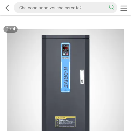
2
/
4