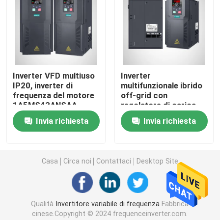
invertitore solare della pompa
Touch screen di HMI
Inverter VFD multiuso
Inverter
IP20, inverter di
multifunzionale ibrido
Invertitore dell'elevatore
frequenza del motore
off-grid con
1A5MS43ANSAA
regolatore di carica
solare MPPT
Servomotore
Invia richiesta
Invia richiesta
Azionamento del motore passo a passo
Casa
Circa noi
Contattaci
Desktop Site
Unità di freno dell'invertitore
Qualità
Invertitore variabile di frequenza
Fabbrica
Induttanza CA inverter
cinese.Copyright © 2024 frequenceinverter.com.