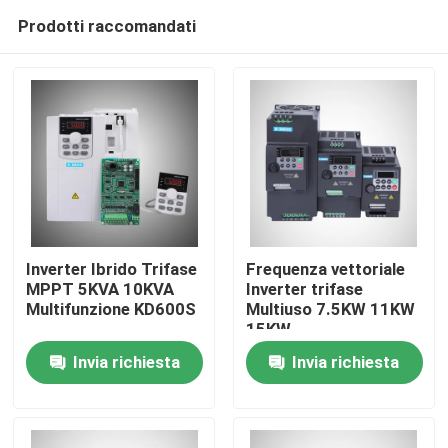
Prodotti raccomandati
Inverter Ibrido Trifase
Frequenza vettoriale
MPPT 5KVA 10KVA
Inverter trifase
Multifunzione KD600S
Multiuso 7.5KW 11KW
Casa
15KW
Invia richiesta
Invia richiesta
Chi siamo
Contatti