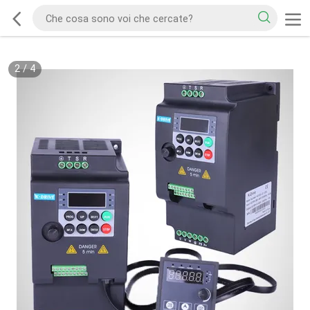
2
/
4