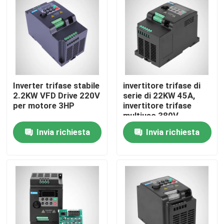
Prodotti
Video
Inverter trifase stabile
invertitore trifase di
Invertitore variabile di frequenza
2.2KW VFD Drive 220V
serie di 22KW 45A,
per motore 3HP
invertitore trifase
multiuso 380V
invertitore di monofase
Invia richiesta
Invia richiesta
Invertitore trifase
azionamento variabile di frequenza del vfd
Dispositivo d'avviamento molle del motore