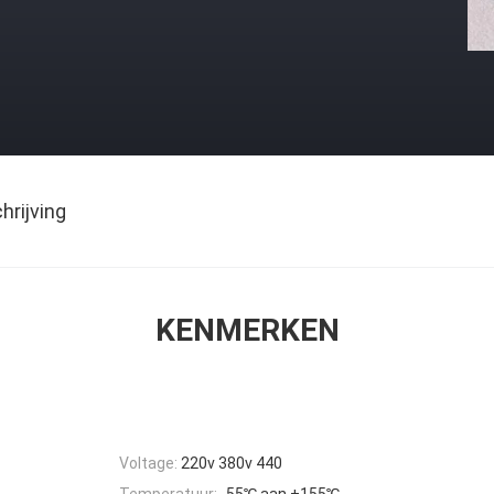
rijving
KENMERKEN
Voltage:
220v 380v 440
Temperatuur:
-55℃ aan +155℃