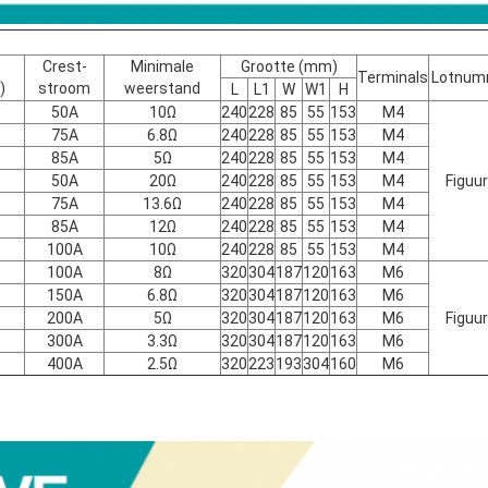
Crest-
Minimale
Grootte (mm)
Terminals
Lotnum
)
stroom
weerstand
L
L1
W
W1
H
50A
10Ω
240
228
85
55
153
M4
75A
6.8Ω
240
228
85
55
153
M4
85A
5Ω
240
228
85
55
153
M4
50A
20Ω
240
228
85
55
153
M4
Figuur
75A
13.6Ω
240
228
85
55
153
M4
85A
12Ω
240
228
85
55
153
M4
100A
10Ω
240
228
85
55
153
M4
100A
8Ω
320
304
187
120
163
M6
150A
6.8Ω
320
304
187
120
163
M6
200A
5Ω
320
304
187
120
163
M6
Figuur
300A
3.3Ω
320
304
187
120
163
M6
400A
2.5Ω
320
223
193
304
160
M6