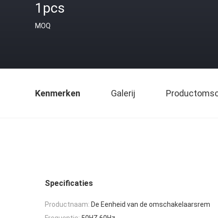
1pcs
MOQ
Kenmerken
Galerij
Productomsch
Specificaties
Productnaam:
De Eenheid van de omschakelaarsrem
Frequentie:
50HZ 60Hz