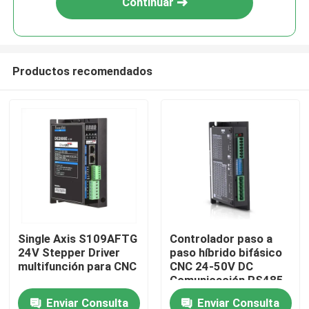
Continuar
Productos recomendados
Inicio
Single Axis S109AFTG
Controlador paso a
24V Stepper Driver
paso híbrido bifásico
Productos
multifunción para CNC
CNC 24-50V DC
Comunicación RS485
Enviar Consulta
Enviar Consulta
Videos