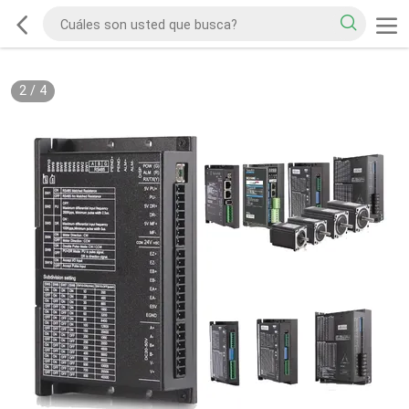
2
/
4