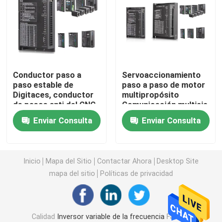
impulsión variable de la frecuencia del vfd
Arrancador suave del motor
Conductor paso a
Servoaccionamiento
paso estable de
paso a paso de motor
inversor solar de la bomba
Digitaces, conductor
multipropósito
de pasos anti del CNC
Comunicación multieje
de la resonancia
RS485
Pantalla táctil de HMI
Enviar Consulta
Enviar Consulta
Inversor del elevador
Inicio
Mapa del Sitio
Contactar Ahora
Desktop Site
mapa del sitio
Políticas de privacidad
Servomotor de accionamiento
Impulsión del motor de pasos
Calidad
Inversor variable de la frecuencia
Fábrica