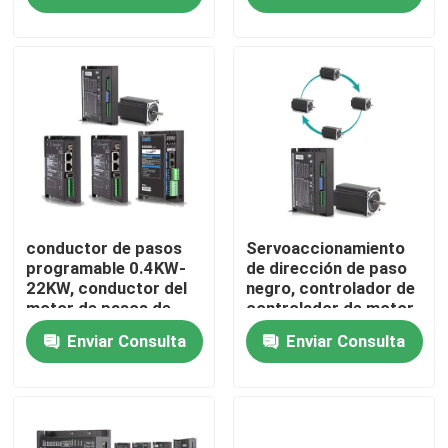
Sobre nosotros
Visita a la fábrica
Control de Calidad
Solicitar una cotización
conductor de pasos
Servoaccionamiento
programable 0.4KW-
de dirección de paso
22KW, conductor del
negro, controlador de
motor de pasos de
controlador de motor
Inversor variable de la frecuencia
Multiscene Digitaces
de pasos integrado
Enviar Consulta
Enviar Consulta
110V
inversor la monofásico
Inversor trifásico