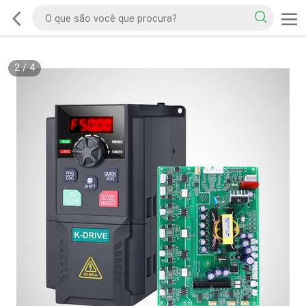
2
/
4