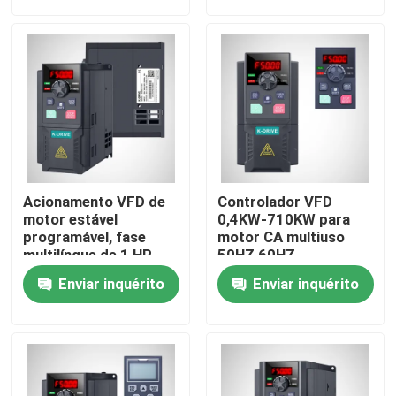
Quem Somos
Fábrica
Controle de Qualidade
Acionamento VFD de
Controlador VFD
Pedir um orçamento
motor estável
0,4KW-710KW para
programável, fase
motor CA multiuso
multilíngue de 1 HP
50HZ 60HZ
VFD3
Inversor variável da frequência
Enviar inquérito
Enviar inquérito
inversor da fase monofásica
Inversor trifásico