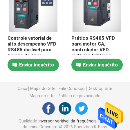
movimentação variável da frequência do vfd
Acionador de partida macio do motor
Controle vetorial de
Prático RS485 VFD
alto desempenho VFD
para motor CA,
RS485 durável para
controlador VFD
inversor solar da bomba
bomba de água
multiuso trifásico
Enviar inquérito
Enviar inquérito
Tela táctil de HMI
Inversor do elevador
Casa
Mapa do Site
Fale Conosco
Desktop Site
Mapa do site
Política de privacidade
Motor de acionamento servo
Qualidade
Inversor variável da frequência
Fábrica
Movimentação do motor deslizante
da china.Copyright © 2026 Shenzhen K-Easy