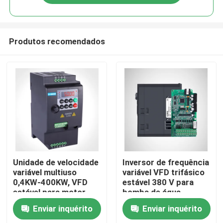
Produtos recomendados
Casa
Unidade de velocidade
Inversor de frequência
variável multiuso
variável VFD trifásico
0,4KW-400KW, VFD
estável 380 V para
Produtos
estável para motor
bomba de água
trifásico
Enviar inquérito
Enviar inquérito
Vídeos