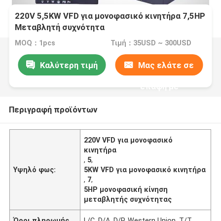
220V 5,5KW VFD για μονοφασικό κινητήρα 7,5HP
Μεταβλητή συχνότητα
MOQ：1pcs
Τιμή：35USD ~ 300USD
Καλύτερη τιμή
Μας ελάτε σε
επαφή με
Περιγραφή προϊόντων
220V VFD για μονοφασικό
κινητήρα
,
5
,
Υψηλό φως:
5KW VFD για μονοφασικό κινητήρα
,
7
,
5HP μονοφασική κίνηση
μεταβλητής συχνότητας
Όροι πληρωμής
L/C, D/A, D/P, Western Union, T/T,