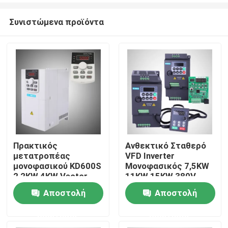
Συνιστώμενα προϊόντα
Πρακτικός
Ανθεκτικό Σταθερό
μετατροπέας
VFD Inverter
Αρχική Σελίδα
μονοφασικού KD600S
Μονοφασικός 7,5KW
2,2KW 4KW Vector
11KW 15KW 380V
Control υψηλής
Αποστολή
Αποστολή
Προϊόντα
απόδοσης
ερώτησης
ερώτησης
Βίντεο