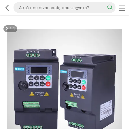
2
/
4