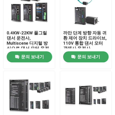
회사 소개
공장 투어
0.4KW-22KW 풀그릴
까만 단계 방향 자동 귀
댄서 운전사,
환 제어 장치 드라이브,
Multiscene 디지털 방
110V 통합 댄서 모터
품질 관리
식으로 댄서 모터 운전
관제사 운전사
사
문의 보내기
문의 보내기
견적 요청
가변 주파수 인버터
단일 상 인버터
3상 인버터