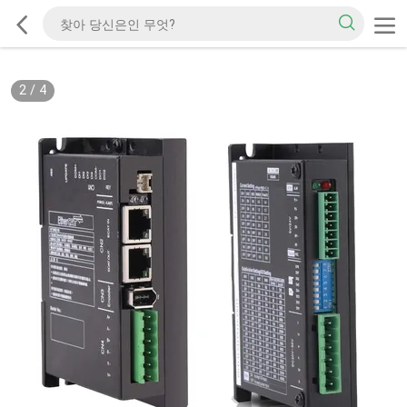
2
/
4