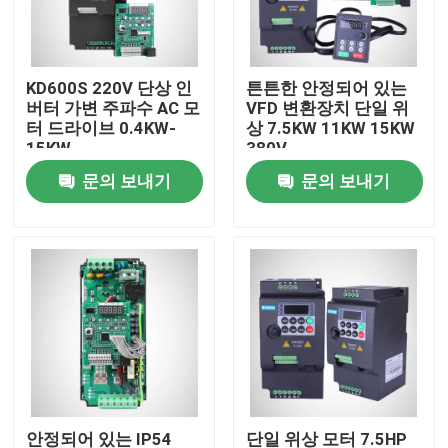
회사 소개
KD600S 220V 단상 인
튼튼한 안정되어 있는
버터 가변 주파수 AC 모
VFD 변환장치 단일 위
공장 투어
터 드라이브 0.4KW-
상 7.5KW 11KW 15KW
15KW
380V
문의 보내기
문의 보내기
품질 관리
견적 요청
가변 주파수 인버터
단일 상 인버터
3상 인버터
안정되어 있는 IP54
단일 위상 모터 7.5HP