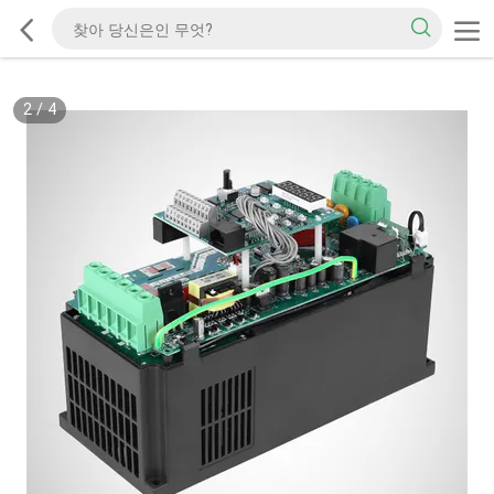
2
/
4