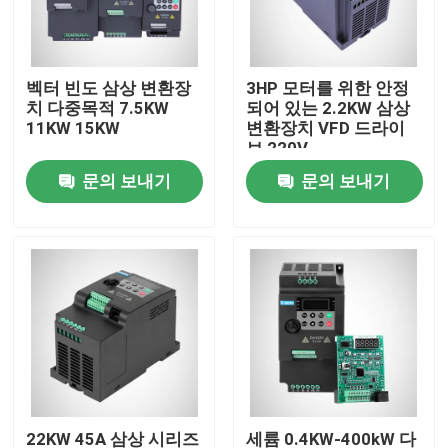
제품 소개
벡터 빈도 삼상 변환장
3HP 모터를 위한 안정
치 다중목적 7.5KW
되어 있는 2.2KW 삼상
비디오
11KW 15KW
변환장치 VFD 드라이
브 220V
문의 보내기
문의 보내기
가변 주파수 인버터
단일 상 인버터
3상 인버터
vfd 가변 방식 드라이브
자동차 소프트 스타터
22KW 45A 삼상 시리즈
세륨 0.4KW-400kW 다