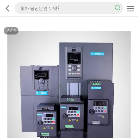
2
/
4