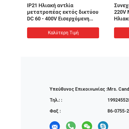
ου
IP21 Ηλιακή αντλία
Συνεχ
πέας
μετατροπέας εκτός δικτύου
220V 
υ
DC 60 - 400V Εισερχόμενη
Ηλιακ
τάση 0,4 - 800KW Ηλεκτρική
Ηλιακ
ισχύς εξόδου
Καλύτερη Τιμή
Υπεύθυνος Επικοινωνίας :
Mrs. Cand
Τηλ.: :
19924552
Φαξ :
86-0755-