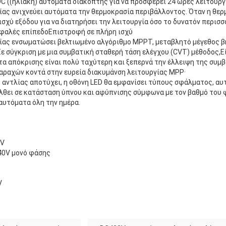
DC ((ηλιακή) αυτόματα διακόπτης για να προσφέρει 24 ώρες λειτουργ
ίας ανιχνεύει αυτόματα την θερμοκρασία περιβάλλοντος. Όταν η θερ
 ισχύ εξόδου για να διατηρήσει την λειτουργία όσο το δυνατόν περισ
σφαλές επίπεδοΕπιστροφή σε πλήρη ισχύ
λίας ενσωματώσει βελτιωμένο αλγόριθμο MPPT, μεταβλητό μέγεθος β
 σύγκριση με μια συμβατική σταθερή τάση ελέγχου (CVT) μέθοδος,Εί
τα απόκρισης είναι πολύ ταχύτερη και ξεπερνά την έλλειψη της συμ
ραχών κοντά στην ευρεία διακυμάνση λειτουργίας MPP·
ς αντλίας αποτύχει, η οθόνη LED θα εμφανίσει τύπους σφάλματος, α
έλθει σε κατάσταση ύπνου και αφύπνισης σύμφωνα με τον βαθμό του 
 αυτόματα όλη την ημέρα.
0V
40V μονό φάσης
V