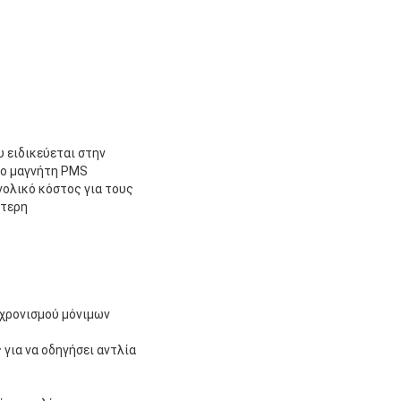
 ειδικεύεται στην
μο μαγνήτη PMS
νολικό κόστος για τους
ότερη
γχρονισμού μόνιμων
για να οδηγήσει αντλία