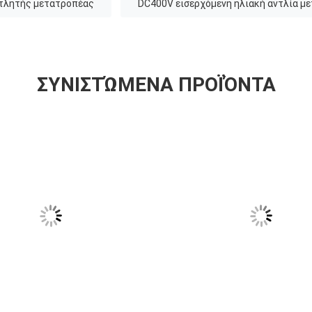
ντλητής μετατροπέας
DC400V εισερχόμενη ηλιακή αντλία μ
ΣΥΝΙΣΤΏΜΕΝΑ ΠΡΟΪΌΝΤΑ