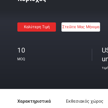
Καλύτερη Τιμή
Στείλτε Μας Μήνυμα
10
U
un
MOQ
τιμ
Χαρακτηριστικά
Εκθεσιακός χώρος