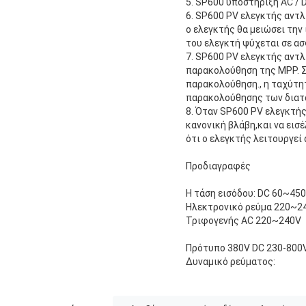
5. SP600 υποστήριξη AC / 
6. SP600 PV ελεγκτής αντλ
ο ελεγκτής θα μειώσει την
του ελεγκτή ψύχεται σε α
7. SP600 PV ελεγκτής αντ
παρακολούθηση της MPP. Σε
παρακολούθηση., η ταχύτη
παρακολούθησης των διατα
8. Όταν SP600 PV ελεγκτή
κανονική βλάβη,και να εισ
ότι ο ελεγκτής λειτουργεί
Προδιαγραφές
Η τάση εισόδου: DC 60~45
Ηλεκτρονικό ρεύμα 220~2
Τριφογενής AC 220~240V
Πρότυπο 380V DC 230-800
Δυναμικό ρεύματος: