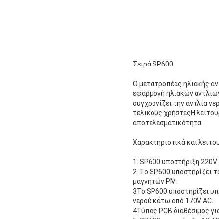
Σειρά SP600
Ο μετατροπέας ηλιακής αντ
εφαρμογή ηλιακών αντλιών
συγχρονίζει την αντλία νε
τελικούς χρήστεςΗ λειτου
αποτελεσματικότητα.
Χαρακτηριστικά και λειτο
1. SP600 υποστήριξη 220V
2. Το SP600 υποστηρίζει τ
μαγνητών PM·
3Το SP600 υποστηρίζει υπ
νερού κάτω από 170V AC.
4Τύπος PCB διαθέσιμος γι