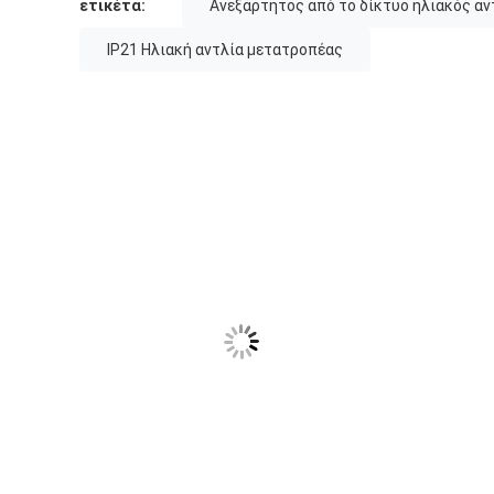
ετικέτα:
Ανεξάρτητος από το δίκτυο ηλιακός α
IP21 Ηλιακή αντλία μετατροπέας