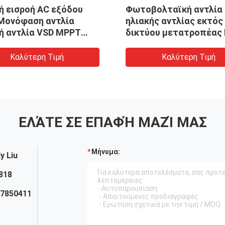
ή εισροή AC εξόδου
Φωτοβολταϊκή αντλία
Μονόφαση αντλία
ηλιακής αντλίας εκτός
ή αντλία VSD MPPT
δικτύου μετατροπέας
ή αντλία μετατροπέας
60V - 400V εισροή AC 4
230V έξοδος για
Καλύτερη Τιμή
Καλύτερη Τιμή
απομακρυσμένες περι
ΕΛΆΤΕ ΣΕ ΕΠΑΦΉ ΜΑΖΊ ΜΑΣ
Μήνυμα:
y Liu
818
27850411