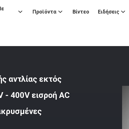
Με
Προϊόντα
Βίντεο
Ειδήσεις
ς αντλίας εκτός
 - 400V εισροή AC
μακρυσμένες