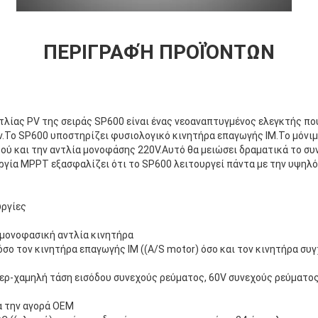
ΠΕΡΙΓΡΑΦΉ ΠΡΟΪΌΝΤΩΝ
λίας PV της σειράς SP600 είναι ένας νεοαναπτυγμένος ελεγκτής που
.Το SP600 υποστηρίζει φυσιολογικό κινητήρα επαγωγής IM.Το μόνι
ρού και την αντλία μονοφάσης 220V.Αυτό θα μειώσει δραματικά το συ
ργία MPPT εξασφαλίζει ότι το SP600 λειτουργεί πάντα με την υψηλ
υργίες
 μονοφασική αντλία κινητήρα
όσο τον κινητήρα επαγωγής IM ((A/S motor) όσο και τον κινητήρα συ
ερ-χαμηλή τάση εισόδου συνεχούς ρεύματος, 60V συνεχούς ρεύματος 
α την αγορά OEM