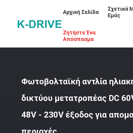
Σχετικά 
Αρχική Σελίδα
Εμάς
Ζητήστε Ένα
Αρχική Σελίδα
Απόσπασμα
Φωτοβολταϊκή αντλία ηλιακή
δικτύου μετατροπέας DC 60V
48V - 230V έξοδος για απο
περιοχές