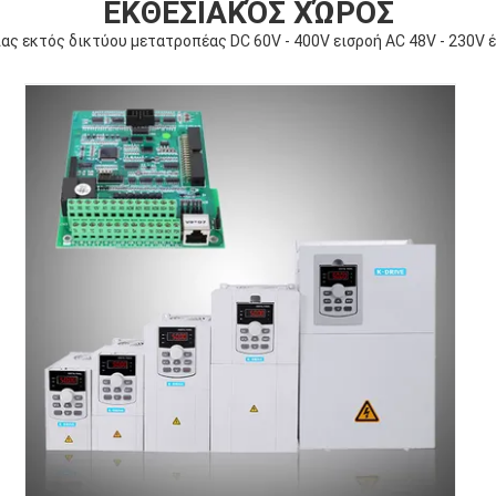
ΕΚΘΕΣΙΑΚΌΣ ΧΏΡΟΣ
ας εκτός δικτύου μετατροπέας DC 60V - 400V εισροή AC 48V - 230V 